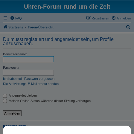
Uhren-Forum rund um die Zeit
FAQ
Registrieren
Anmelden
S
Startseite
Foren-Übersicht
u
Du musst registriert und angemeldet sein, um Profile
c
anzuschauen.
h
Benutzername:
e
Passwort:
Ich habe mein Passwort vergessen
Die Aktivierungs-E-Mail erneut senden
Angemeldet bleiben
Meinen Online-Status während dieser Sitzung verbergen
REGISTRIEREN
Du musst in diesem Forum registriert sein, um dich anmelden zu können. Die