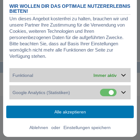
Registrierung ist in wenigen Augenblicken erledigt und ermöglicht dir, auf
WIR WOLLEN DIR DAS OPTIMALE NUTZERERLEBNIS
weitere Funktionen zuzugreifen. Die Board-Administration kann registrierten
BIETEN!
Benutzern auch zusätzliche Berechtigungen zuweisen. Beachte bitte unsere
Um dieses Angebot kostenfrei zu halten, brauchen wir und
Nutzungsbedingungen und die verwandten Regelungen, bevor du dich
unsere Partner Ihre Zustimmung für die Verwendung von
registrierst. Bitte beachte auch die jeweiligen Forenregeln, wenn du dich in
diesem Board bewegst.
Cookies, weiteren Technologien und Ihren
personenbezogenen Daten für die aufgeführten Zwecke.
Nutzungsbedingungen
|
Datenschutzerklärung
Bitte beachten Sie, dass auf Basis Ihrer Einstellungen
womöglich nicht mehr alle Funktionen der Seite zur
Registrieren
Verfügung stehen.
Startseite
Foren-Übersicht
Alle Zeiten sind
UTC+01:00
Funktional
Immer aktiv
Powered by
phpBB
® Forum Software © phpBB Limited
Deutsche Übersetzung durch
phpBB.de
Datenschutz
|
Nutzungsbedingungen
|
Cookies verwalten
Google Analytics (Statistiken)
oder