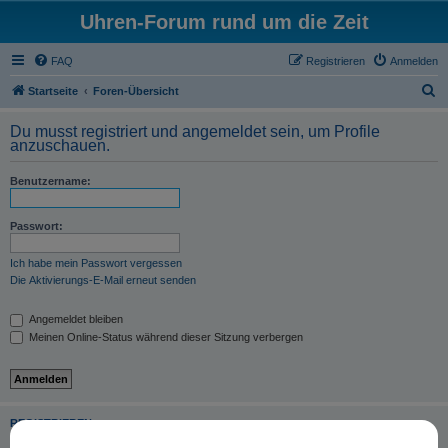
Uhren-Forum rund um die Zeit
FAQ
Registrieren
Anmelden
S
Startseite
Foren-Übersicht
u
Du musst registriert und angemeldet sein, um Profile
c
anzuschauen.
h
Benutzername:
e
Passwort:
Ich habe mein Passwort vergessen
Die Aktivierungs-E-Mail erneut senden
Angemeldet bleiben
Meinen Online-Status während dieser Sitzung verbergen
REGISTRIEREN
Du musst in diesem Forum registriert sein, um dich anmelden zu können. Die