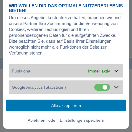
Registrierung ist in wenigen Augenblicken erledigt und ermöglicht dir, auf
WIR WOLLEN DIR DAS OPTIMALE NUTZERERLEBNIS
weitere Funktionen zuzugreifen. Die Board-Administration kann registrierten
BIETEN!
Benutzern auch zusätzliche Berechtigungen zuweisen. Beachte bitte unsere
Um dieses Angebot kostenfrei zu halten, brauchen wir und
Nutzungsbedingungen und die verwandten Regelungen, bevor du dich
unsere Partner Ihre Zustimmung für die Verwendung von
registrierst. Bitte beachte auch die jeweiligen Forenregeln, wenn du dich in
diesem Board bewegst.
Cookies, weiteren Technologien und Ihren
personenbezogenen Daten für die aufgeführten Zwecke.
Nutzungsbedingungen
|
Datenschutzerklärung
Bitte beachten Sie, dass auf Basis Ihrer Einstellungen
womöglich nicht mehr alle Funktionen der Seite zur
Registrieren
Verfügung stehen.
Startseite
Foren-Übersicht
Alle Zeiten sind
UTC+01:00
Funktional
Immer aktiv
Powered by
phpBB
® Forum Software © phpBB Limited
Deutsche Übersetzung durch
phpBB.de
Datenschutz
|
Nutzungsbedingungen
|
Cookies verwalten
Google Analytics (Statistiken)
oder