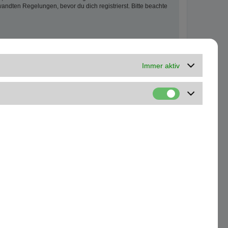
ndten Regelungen, bevor du dich registrierst. Bitte beachte
Immer aktiv
Kontakt
Alle Cookies löschen
Alle Zeiten sind
UTC+01:00