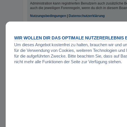
Administration kann registrierten Benutzern auch zusätzliche
auch die jeweiligen Forenregeln, wenn du dich in diesem Boar
Nutzungsbedingungen
|
Datenschutzerklärung
Registrieren
WIR WOLLEN DIR DAS OPTIMALE NUTZERERLEBNIS B
Startseite
Foren-Übersicht
Um dieses Angebot kostenfrei zu halten, brauchen wir und u
für die Verwendung von Cookies, weiteren Technologien un
für die aufgeführten Zwecke. Bitte beachten Sie, dass auf Ba
nicht mehr alle Funktionen der Seite zur Verfügung stehen.