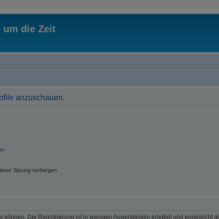
 um die Zeit
rofile anzuschauen.
en
ieser Sitzung verbergen
 können. Die Registrierung ist in wenigen Augenblicken erledigt und ermöglicht di