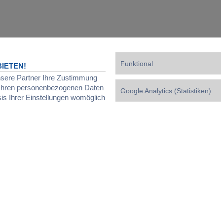
Funktional
IETEN!
nsere Partner Ihre Zustimmung
d Ihren personenbezogenen Daten
Google Analytics (Statistiken)
sis Ihrer Einstellungen womöglich
Powered by
phpBB
® Forum Software © phpBB Limited
Deutsche Übersetzung durch
phpBB.de
Datenschutz
|
Nutzungsbedingungen
|
Cookies verwalten