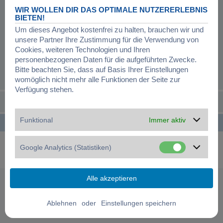
WIR WOLLEN DIR DAS OPTIMALE NUTZERERLEBNIS
BIETEN!
Um dieses Angebot kostenfrei zu halten, brauchen wir und
unsere Partner Ihre Zustimmung für die Verwendung von
Cookies, weiteren Technologien und Ihren
personenbezogenen Daten für die aufgeführten Zwecke.
Bitte beachten Sie, dass auf Basis Ihrer Einstellungen
womöglich nicht mehr alle Funktionen der Seite zur
Verfügung stehen.
Funktional
Immer aktiv
Startseite
Foren-Übersicht
Alle Zeiten sind
UTC+01:00
Powered by
phpBB
® Forum Software © phpBB Limited
Google Analytics (Statistiken)
Deutsche Übersetzung durch
phpBB.de
Datenschutz
|
Nutzungsbedingungen
|
Cookies verwalten
oder