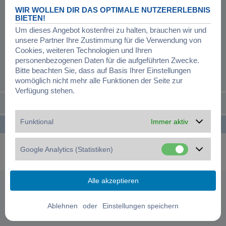
WIR WOLLEN DIR DAS OPTIMALE NUTZERERLEBNIS
BIETEN!
Um dieses Angebot kostenfrei zu halten, brauchen wir und
unsere Partner Ihre Zustimmung für die Verwendung von
Cookies, weiteren Technologien und Ihren
personenbezogenen Daten für die aufgeführten Zwecke.
Bitte beachten Sie, dass auf Basis Ihrer Einstellungen
womöglich nicht mehr alle Funktionen der Seite zur
Verfügung stehen.
Funktional
Immer aktiv
Startseite
Foren-Übersicht
Alle Zeiten sind
UTC+01:00
Powered by
phpBB
® Forum Software © phpBB Limited
Google Analytics (Statistiken)
Deutsche Übersetzung durch
phpBB.de
Datenschutz
|
Nutzungsbedingungen
|
Cookies verwalten
oder