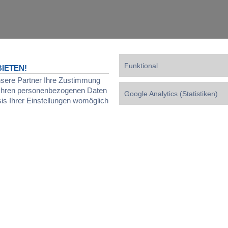
Funktional
IETEN!
nsere Partner Ihre Zustimmung
d Ihren personenbezogenen Daten
Google Analytics (Statistiken)
sis Ihrer Einstellungen womöglich
Powered by
phpBB
® Forum Software © phpBB Limited
Deutsche Übersetzung durch
phpBB.de
Datenschutz
|
Nutzungsbedingungen
|
Cookies verwalten