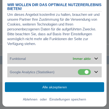
WIR WOLLEN DIR DAS OPTIMALE NUTZERERLEBNIS
BIETEN!
Um dieses Angebot kostenfrei zu halten, brauchen wir und
unsere Partner Ihre Zustimmung für die Verwendung von
Cookies, weiteren Technologien und Ihren
personenbezogenen Daten für die aufgeführten Zwecke.
Bitte beachten Sie, dass auf Basis Ihrer Einstellungen
womöglich nicht mehr alle Funktionen der Seite zur
Verfügung stehen.
Funktional
Immer aktiv
Startseite
Foren-Übersicht
Alle Zeiten sind
UTC+01:00
Powered by
phpBB
® Forum Software © phpBB Limited
Google Analytics (Statistiken)
Deutsche Übersetzung durch
phpBB.de
Datenschutz
|
Nutzungsbedingungen
|
Cookies verwalten
oder