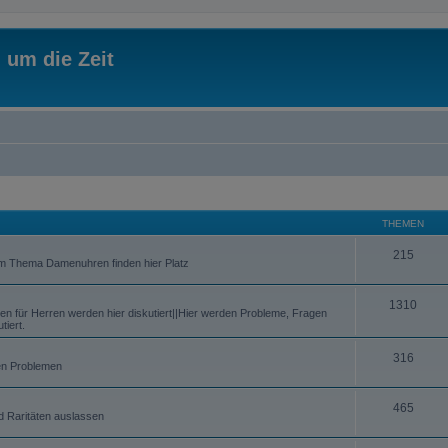
 um die Zeit
THEMEN
215
um Thema Damenuhren finden hier Platz
1310
 für Herren werden hier diskutiert||Hier werden Probleme, Fragen
iert.
316
chen Problemen
465
d Raritäten auslassen