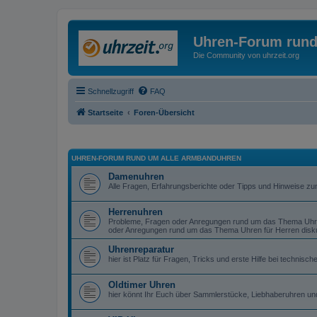
Uhren-Forum rund
Die Community von uhrzeit.org
Schnellzugriff
FAQ
Startseite
Foren-Übersicht
UHREN-FORUM RUND UM ALLE ARMBANDUHREN
Damenuhren
Alle Fragen, Erfahrungsberichte oder Tipps und Hinweise z
Herrenuhren
Probleme, Fragen oder Anregungen rund um das Thema Uhren
oder Anregungen rund um das Thema Uhren für Herren diskut
Uhrenreparatur
hier ist Platz für Fragen, Tricks und erste Hilfe bei technis
Oldtimer Uhren
hier könnt Ihr Euch über Sammlerstücke, Liebhaberuhren un