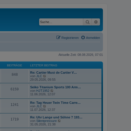
Suche
Erweiterte Suche
Registrieren
Anmelden
Aktuelle Zeit: 08.08.2026, 07:01
BEITRÄGE
LETZTER BEITRAG
Re: Cartier Must de Cartier V…
848
N
von
JLC
e
29.05.2026, 09:55
u
e
Seiko Titanium Sports 100 Arm…
6159
s
N
von
HJT1952
t
e
11.06.2026, 12:07
e
u
r
e
Re: Tag Heuer Twin Time Carre…
B
1241
s
N
von
JLC
e
t
e
11.07.2026, 12:37
i
e
u
t
r
e
Re: Uhr Lange und Söhne ? 193…
r
B
1719
s
N
von
Silentpressure
a
e
t
e
31.05.2026, 21:38
g
i
e
u
t
r