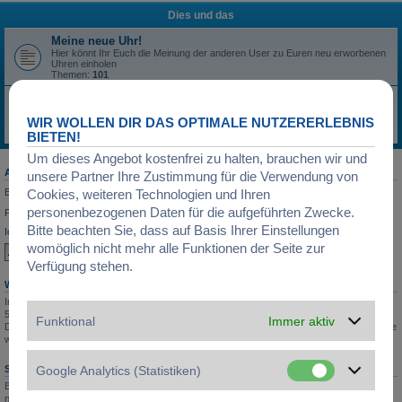
Dies und das
Meine neue Uhr!
Hier könnt Ihr Euch die Meinung der anderen User zu Euren neu erworbenen
Uhren einholen
Themen:
101
Schmuckecke
Hier könnt Ihr Euch zum Thema Schmuck auslassen, ob Trends, Neuheiten,
WIR WOLLEN DIR DAS OPTIMALE NUTZERERLEBNIS
Fachfragen: Hier ist für alles Platz
Themen:
6
BIETEN!
Um dieses Angebot kostenfrei zu halten, brauchen wir und
ANMELDEN
•
REGISTRIEREN
unsere Partner Ihre Zustimmung für die Verwendung von
Benutzername:
Cookies, weiteren Technologien und Ihren
personenbezogenen Daten für die aufgeführten Zwecke.
Passwort:
Bitte beachten Sie, dass auf Basis Ihrer Einstellungen
Ich habe mein Passwort vergessen
Angemeldet bleiben
womöglich nicht mehr alle Funktionen der Seite zur
Verfügung stehen.
WER IST ONLINE?
Insgesamt sind
525
Besucher online :: 2 sichtbare Mitglieder, 0 unsichtbare Mitglieder und
523 Gäste (basierend auf den aktiven Besuchern der letzten 5 Minuten)
Funktional
Immer aktiv
Der Besucherrekord liegt bei
5571
Besuchern, die am 05.05.2026, 04:05 gleichzeitig online
waren.
Google Analytics (Statistiken)
STATISTIK
Beiträge insgesamt
20806
• Themen insgesamt
4249
• Mitglieder insgesamt
6867
• Unser
neuestes Mitglied:
Marcussop