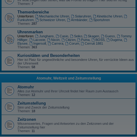
Ihr wollt zeigen oder sehen, was die Promis so tragen? Hier seid ihr richtig
Themen:
7
Themenbereiche
Unterforen:
Mechanische Uhren
,
Solaruhren
,
Kinetische Uhren
,
Funkuhren
,
Schweizer Uhren
,
Armbänder
,
Sportuhren
Themen:
287
Uhrenmarken
Unterforen:
Junghans
,
Casio
,
Seiko
,
Skagen
,
Guess
,
Tommy
Hilfiger
,
Lacoste
,
Nixon
,
Citizen
,
Puma
,
BOSS
,
Dugena
,
Elysee
,
Ingersoll
,
Carrera
,
Corum
,
Cerruti 1881
Themen:
363
Kuriositäten und Besonderheiten
Hier ist Platz für ungewöhnliche und besondere Uhren, für verrückte Ideen aus
der Uhrenwelt
Themen:
58
Atomuhr, Weltzeit und Zeitumstellung
Atomuhr
Alles zur Atomuhr und Ihrer Uhrzeit findet hier Raum zum Austausch
Themen:
12
Zeitumstellung
Sinn und Zweck der Zeitumstellung
Themen:
18
Zeitzonen
Wissenswertes, Fragen und Antworten zu den Zeitzonen und der
Zeitumstellung hier
Themen:
11