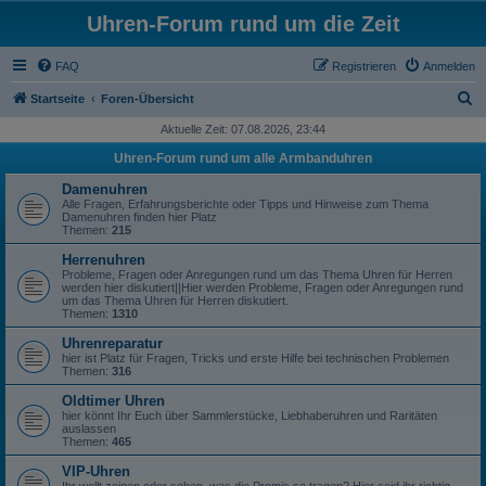
Uhren-Forum rund um die Zeit
FAQ
Registrieren
Anmelden
S
Startseite
Foren-Übersicht
u
Aktuelle Zeit: 07.08.2026, 23:44
c
Uhren-Forum rund um alle Armbanduhren
h
Damenuhren
e
Alle Fragen, Erfahrungsberichte oder Tipps und Hinweise zum Thema
Damenuhren finden hier Platz
Themen:
215
Herrenuhren
Probleme, Fragen oder Anregungen rund um das Thema Uhren für Herren
werden hier diskutiert||Hier werden Probleme, Fragen oder Anregungen rund
um das Thema Uhren für Herren diskutiert.
Themen:
1310
Uhrenreparatur
hier ist Platz für Fragen, Tricks und erste Hilfe bei technischen Problemen
Themen:
316
Oldtimer Uhren
hier könnt Ihr Euch über Sammlerstücke, Liebhaberuhren und Raritäten
auslassen
Themen:
465
VIP-Uhren