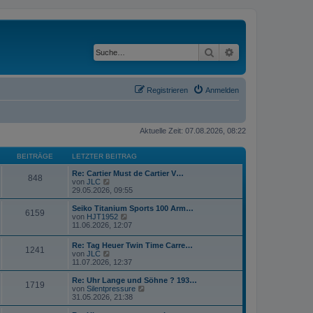
Suche
Erweiterte Suche
Registrieren
Anmelden
Aktuelle Zeit: 07.08.2026, 08:22
BEITRÄGE
LETZTER BEITRAG
Re: Cartier Must de Cartier V…
848
N
von
JLC
e
29.05.2026, 09:55
u
e
Seiko Titanium Sports 100 Arm…
6159
s
N
von
HJT1952
t
e
11.06.2026, 12:07
e
u
r
e
Re: Tag Heuer Twin Time Carre…
B
1241
s
N
von
JLC
e
t
e
11.07.2026, 12:37
i
e
u
t
r
e
Re: Uhr Lange und Söhne ? 193…
r
B
1719
s
N
von
Silentpressure
a
e
t
e
31.05.2026, 21:38
g
i
e
u
t
r