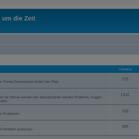
 um die Zeit
THEMEN
215
um Thema Damenuhren finden hier Platz
1310
 für Herren werden hier diskutiert||Hier werden Probleme, Fragen
iert.
316
chen Problemen
465
d Raritäten auslassen