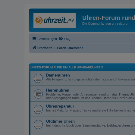
Uhren-Forum rund
Die Community von uhrzeit.org
Schnellzugriff
FAQ
Startseite
Foren-Übersicht
UHREN-FORUM RUND UM ALLE ARMBANDUHREN
Damenuhren
Alle Fragen, Erfahrungsberichte oder Tipps und Hinweise z
Herrenuhren
Probleme, Fragen oder Anregungen rund um das Thema Uhren
oder Anregungen rund um das Thema Uhren für Herren diskut
Uhrenreparatur
hier ist Platz für Fragen, Tricks und erste Hilfe bei technis
Oldtimer Uhren
hier könnt Ihr Euch über Sammlerstücke, Liebhaberuhren un