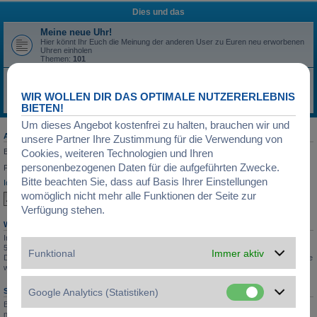
Dies und das
Meine neue Uhr!
Hier könnt Ihr Euch die Meinung der anderen User zu Euren neu erworbenen
Uhren einholen
Themen:
101
Schmuckecke
Hier könnt Ihr Euch zum Thema Schmuck auslassen, ob Trends, Neuheiten,
WIR WOLLEN DIR DAS OPTIMALE NUTZERERLEBNIS
Fachfragen: Hier ist für alles Platz
Themen:
6
BIETEN!
Um dieses Angebot kostenfrei zu halten, brauchen wir und
ANMELDEN
•
REGISTRIEREN
unsere Partner Ihre Zustimmung für die Verwendung von
Benutzername:
Cookies, weiteren Technologien und Ihren
personenbezogenen Daten für die aufgeführten Zwecke.
Passwort:
Bitte beachten Sie, dass auf Basis Ihrer Einstellungen
Ich habe mein Passwort vergessen
Angemeldet bleiben
womöglich nicht mehr alle Funktionen der Seite zur
Verfügung stehen.
WER IST ONLINE?
Insgesamt sind
53
Besucher online :: 2 sichtbare Mitglieder, 0 unsichtbare Mitglieder und
51 Gäste (basierend auf den aktiven Besuchern der letzten 5 Minuten)
Funktional
Immer aktiv
Der Besucherrekord liegt bei
5571
Besuchern, die am 05.05.2026, 04:05 gleichzeitig online
waren.
Google Analytics (Statistiken)
STATISTIK
Beiträge insgesamt
20806
• Themen insgesamt
4249
• Mitglieder insgesamt
6867
• Unser
neuestes Mitglied:
Marcussop