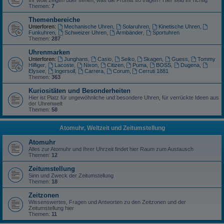
Ihr wollt zeigen oder sehen, was die Promis so tragen? Hier seid ihr richtig
Themen:
7
Themenbereiche
Unterforen:
Mechanische Uhren
,
Solaruhren
,
Kinetische Uhren
,
Funkuhren
,
Schweizer Uhren
,
Armbänder
,
Sportuhren
Themen:
287
Uhrenmarken
Unterforen:
Junghans
,
Casio
,
Seiko
,
Skagen
,
Guess
,
Tommy
Hilfiger
,
Lacoste
,
Nixon
,
Citizen
,
Puma
,
BOSS
,
Dugena
,
Elysee
,
Ingersoll
,
Carrera
,
Corum
,
Cerruti 1881
Themen:
363
Kuriositäten und Besonderheiten
Hier ist Platz für ungewöhnliche und besondere Uhren, für verrückte Ideen aus
der Uhrenwelt
Themen:
58
Atomuhr, Weltzeit und Zeitumstellung
Atomuhr
Alles zur Atomuhr und Ihrer Uhrzeit findet hier Raum zum Austausch
Themen:
12
Zeitumstellung
Sinn und Zweck der Zeitumstellung
Themen:
18
Zeitzonen
Wissenswertes, Fragen und Antworten zu den Zeitzonen und der
Zeitumstellung hier
Themen:
11