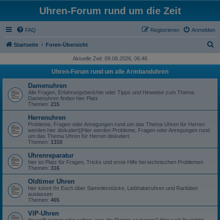
Uhren-Forum rund um die Zeit
FAQ
Registrieren
Anmelden
S
Startseite
Foren-Übersicht
u
Aktuelle Zeit: 09.08.2026, 06:46
c
Uhren-Forum rund um alle Armbanduhren
h
Damenuhren
e
Alle Fragen, Erfahrungsberichte oder Tipps und Hinweise zum Thema
Damenuhren finden hier Platz
Themen:
215
Herrenuhren
Probleme, Fragen oder Anregungen rund um das Thema Uhren für Herren
werden hier diskutiert||Hier werden Probleme, Fragen oder Anregungen rund
um das Thema Uhren für Herren diskutiert.
Themen:
1310
Uhrenreparatur
hier ist Platz für Fragen, Tricks und erste Hilfe bei technischen Problemen
Themen:
316
Oldtimer Uhren
hier könnt Ihr Euch über Sammlerstücke, Liebhaberuhren und Raritäten
auslassen
Themen:
465
VIP-Uhren