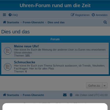
Uhren-Forum rund um die Zeit
FAQ
Registrieren
Anmelden
S
Startseite
Foren-Übersicht
Dies und das
u
Dies und das
c
Forum
h
e
Meine neue Uhr!
Hier könnt Ihr Euch die Meinung der anderen User zu Euren neu erworbenen
Uhren einholen
Themen:
101
Schmuckecke
Hier könnt Ihr Euch zum Thema Schmuck auslassen, ob Trends, Neuheiten,
Fachfragen: Hier ist für alles Platz
Themen:
6
Gehe zu
Startseite
Foren-Übersicht
Alle Zeiten sind
UTC+01:00
Powered by
phpBB
® Forum Software © phpBB Limited
Deutsche Übersetzung durch
phpBB.de