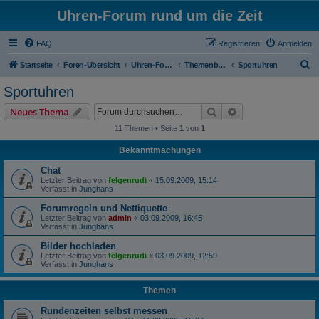
Uhren-Forum rund um die Zeit
FAQ
Registrieren
Anmelden
S
Startseite
Foren-Übersicht
Uhren-Forum rund um alle Armbanduhren
Themenbereiche
Sportuhren
u
Sportuhren
c
Suche
Erweiterte Suche
Neues Thema
h
11 Themen • Seite
1
von
1
e
Bekanntmachungen
Chat
Letzter Beitrag von
felgenrudi
«
15.09.2009, 15:14
Verfasst in
Junghans
Forumregeln und Nettiquette
Letzter Beitrag von
admin
«
03.09.2009, 16:45
Verfasst in
Junghans
Bilder hochladen
Letzter Beitrag von
felgenrudi
«
03.09.2009, 12:59
Verfasst in
Junghans
Themen
Rundenzeiten selbst messen