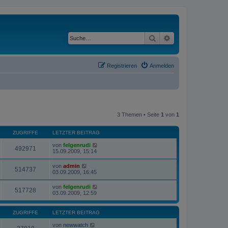
Suche
Erweiterte Suche
Registrieren
Anmelden
3 Themen • Seite
1
von
1
ZUGRIFFE
LETZTER BEITRAG
von
felgenrudi
492971
15.09.2009, 15:14
von
admin
514737
03.09.2009, 16:45
von
felgenrudi
517728
03.09.2009, 12:59
ZUGRIFFE
LETZTER BEITRAG
von
newwatch