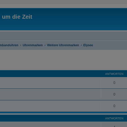
 um die Zeit
rmbanduhren
Uhrenmarken
Weitere Uhrenmarken
Elysee
eiterte Suche
ANTWORTEN
0
0
0
ANTWORTEN