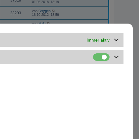
37818
01.05.2018, 18:19
von
Oxygen
23293
16.10.2012, 13:59
von
Maja
50093
02.12.2009, 19:23
3 Themen • Seite
1
von
1
Immer aktiv
Gehe zu
Kontakt
Alle Cookies löschen
Alle Zeiten sind
UTC+01:00