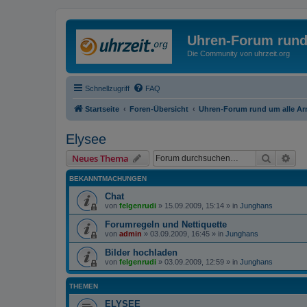
Uhren-Forum rund
Die Community von uhrzeit.org
Schnellzugriff
FAQ
Startseite
Foren-Übersicht
Uhren-Forum rund um alle A
Elysee
Suche
Erw
Neues Thema
BEKANNTMACHUNGEN
Chat
von
felgenrudi
»
15.09.2009, 15:14
» in
Junghans
Forumregeln und Nettiquette
von
admin
»
03.09.2009, 16:45
» in
Junghans
Bilder hochladen
von
felgenrudi
»
03.09.2009, 12:59
» in
Junghans
THEMEN
ELYSEE