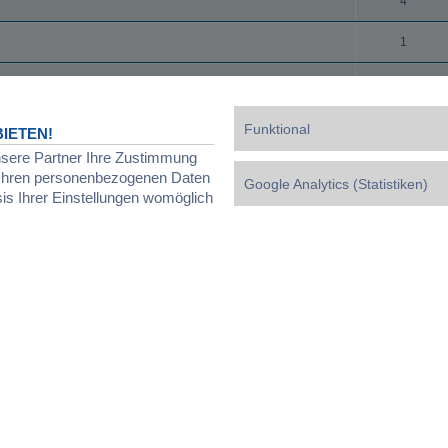
4
1
10
Funktional
IETEN!
nsere Partner Ihre Zustimmung
d Ihren personenbezogenen Daten
Google Analytics (Statistiken)
sis Ihrer Einstellungen womöglich
Powered by
phpBB
® Forum Software © phpBB Limited
Deutsche Übersetzung durch
phpBB.de
Datenschutz
|
Nutzungsbedingungen
|
Cookies verwalten