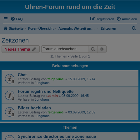
Uhren-Forum rund um die Zeit
FAQ
Registrieren
Anmelden
S
Startseite
Foren-Übersicht
Atomuhr, Weltzeit und Zeitumstellung
Zeitzonen
u
Zeitzonen
c
Suche
Erweiterte Suche
Neues Thema
h
11 Themen • Seite
1
von
1
e
Bekanntmachungen
Chat
Letzter Beitrag von
felgenrudi
«
15.09.2009, 15:14
Verfasst in
Junghans
Forumregeln und Nettiquette
Letzter Beitrag von
admin
«
03.09.2009, 16:45
Verfasst in
Junghans
Bilder hochladen
Letzter Beitrag von
felgenrudi
«
03.09.2009, 12:59
Verfasst in
Junghans
Themen
Synchronize directories time zone issue