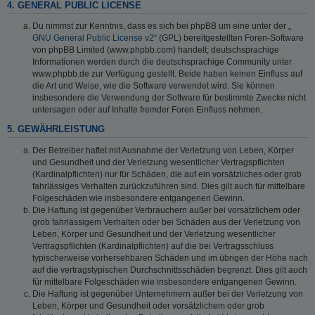
4. GENERAL PUBLIC LICENSE
Du nimmst zur Kenntnis, dass es sich bei phpBB um eine unter der „
GNU General Public License v2
“ (GPL) bereitgestellten Foren-Software
von phpBB Limited (www.phpbb.com) handelt; deutschsprachige
Informationen werden durch die deutschsprachige Community unter
www.phpbb.de zur Verfügung gestellt. Beide haben keinen Einfluss auf
die Art und Weise, wie die Software verwendet wird. Sie können
insbesondere die Verwendung der Software für bestimmte Zwecke nicht
untersagen oder auf Inhalte fremder Foren Einfluss nehmen.
5. GEWÄHRLEISTUNG
Der Betreiber haftet mit Ausnahme der Verletzung von Leben, Körper
und Gesundheit und der Verletzung wesentlicher Vertragspflichten
(Kardinalpflichten) nur für Schäden, die auf ein vorsätzliches oder grob
fahrlässiges Verhalten zurückzuführen sind. Dies gilt auch für mittelbare
Folgeschäden wie insbesondere entgangenen Gewinn.
Die Haftung ist gegenüber Verbrauchern außer bei vorsätzlichem oder
grob fahrlässigem Verhalten oder bei Schäden aus der Verletzung von
Leben, Körper und Gesundheit und der Verletzung wesentlicher
Vertragspflichten (Kardinalpflichten) auf die bei Vertragsschluss
typischerweise vorhersehbaren Schäden und im übrigen der Höhe nach
auf die vertragstypischen Durchschnittsschäden begrenzt. Dies gilt auch
für mittelbare Folgeschäden wie insbesondere entgangenen Gewinn.
Die Haftung ist gegenüber Unternehmern außer bei der Verletzung von
Leben, Körper und Gesundheit oder vorsätzlichem oder grob