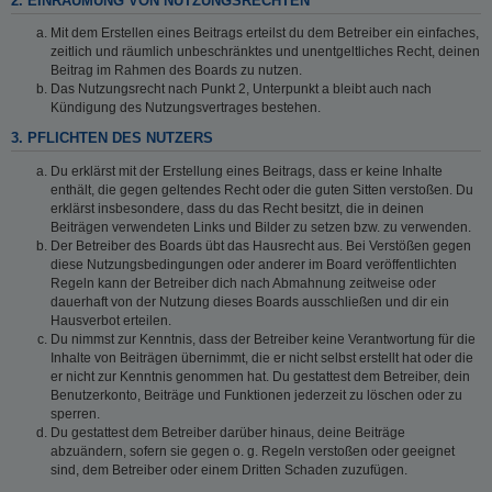
2. EINRÄUMUNG VON NUTZUNGSRECHTEN
Mit dem Erstellen eines Beitrags erteilst du dem Betreiber ein einfaches,
zeitlich und räumlich unbeschränktes und unentgeltliches Recht, deinen
Beitrag im Rahmen des Boards zu nutzen.
Das Nutzungsrecht nach Punkt 2, Unterpunkt a bleibt auch nach
Kündigung des Nutzungsvertrages bestehen.
3. PFLICHTEN DES NUTZERS
Du erklärst mit der Erstellung eines Beitrags, dass er keine Inhalte
enthält, die gegen geltendes Recht oder die guten Sitten verstoßen. Du
erklärst insbesondere, dass du das Recht besitzt, die in deinen
Beiträgen verwendeten Links und Bilder zu setzen bzw. zu verwenden.
Der Betreiber des Boards übt das Hausrecht aus. Bei Verstößen gegen
diese Nutzungsbedingungen oder anderer im Board veröffentlichten
Regeln kann der Betreiber dich nach Abmahnung zeitweise oder
dauerhaft von der Nutzung dieses Boards ausschließen und dir ein
Hausverbot erteilen.
Du nimmst zur Kenntnis, dass der Betreiber keine Verantwortung für die
Inhalte von Beiträgen übernimmt, die er nicht selbst erstellt hat oder die
er nicht zur Kenntnis genommen hat. Du gestattest dem Betreiber, dein
Benutzerkonto, Beiträge und Funktionen jederzeit zu löschen oder zu
sperren.
Du gestattest dem Betreiber darüber hinaus, deine Beiträge
abzuändern, sofern sie gegen o. g. Regeln verstoßen oder geeignet
sind, dem Betreiber oder einem Dritten Schaden zuzufügen.