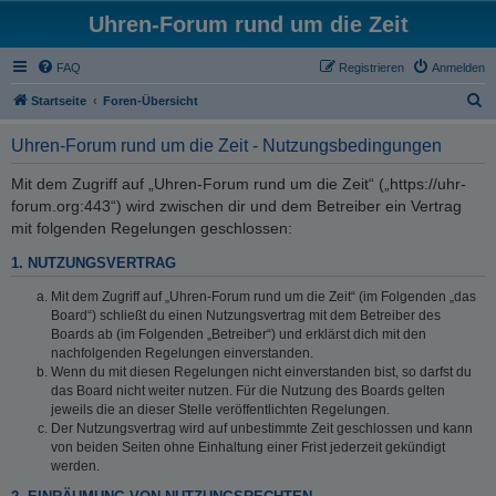
Uhren-Forum rund um die Zeit
FAQ
Registrieren
Anmelden
S
Startseite
Foren-Übersicht
u
Uhren-Forum rund um die Zeit - Nutzungsbedingungen
c
h
Mit dem Zugriff auf „Uhren-Forum rund um die Zeit“ („https://uhr-
forum.org:443“) wird zwischen dir und dem Betreiber ein Vertrag
e
mit folgenden Regelungen geschlossen:
1. NUTZUNGSVERTRAG
Mit dem Zugriff auf „Uhren-Forum rund um die Zeit“ (im Folgenden „das
Board“) schließt du einen Nutzungsvertrag mit dem Betreiber des
Boards ab (im Folgenden „Betreiber“) und erklärst dich mit den
nachfolgenden Regelungen einverstanden.
Wenn du mit diesen Regelungen nicht einverstanden bist, so darfst du
das Board nicht weiter nutzen. Für die Nutzung des Boards gelten
jeweils die an dieser Stelle veröffentlichten Regelungen.
Der Nutzungsvertrag wird auf unbestimmte Zeit geschlossen und kann
von beiden Seiten ohne Einhaltung einer Frist jederzeit gekündigt
werden.