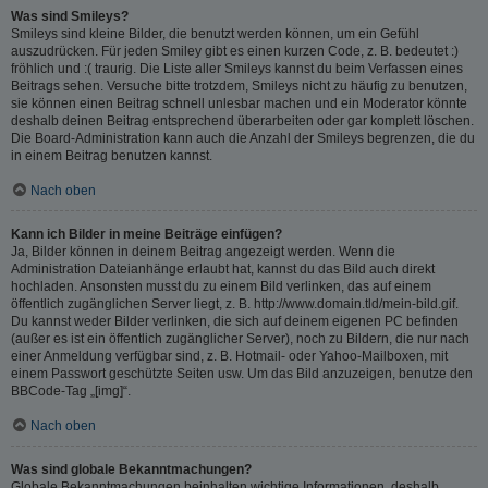
Was sind Smileys?
Smileys sind kleine Bilder, die benutzt werden können, um ein Gefühl
auszudrücken. Für jeden Smiley gibt es einen kurzen Code, z. B. bedeutet :)
fröhlich und :( traurig. Die Liste aller Smileys kannst du beim Verfassen eines
Beitrags sehen. Versuche bitte trotzdem, Smileys nicht zu häufig zu benutzen,
sie können einen Beitrag schnell unlesbar machen und ein Moderator könnte
deshalb deinen Beitrag entsprechend überarbeiten oder gar komplett löschen.
Die Board-Administration kann auch die Anzahl der Smileys begrenzen, die du
in einem Beitrag benutzen kannst.
Nach oben
Kann ich Bilder in meine Beiträge einfügen?
Ja, Bilder können in deinem Beitrag angezeigt werden. Wenn die
Administration Dateianhänge erlaubt hat, kannst du das Bild auch direkt
hochladen. Ansonsten musst du zu einem Bild verlinken, das auf einem
öffentlich zugänglichen Server liegt, z. B. http://www.domain.tld/mein-bild.gif.
Du kannst weder Bilder verlinken, die sich auf deinem eigenen PC befinden
(außer es ist ein öffentlich zugänglicher Server), noch zu Bildern, die nur nach
einer Anmeldung verfügbar sind, z. B. Hotmail- oder Yahoo-Mailboxen, mit
einem Passwort geschützte Seiten usw. Um das Bild anzuzeigen, benutze den
BBCode-Tag „[img]“.
Nach oben
Was sind globale Bekanntmachungen?
Globale Bekanntmachungen beinhalten wichtige Informationen, deshalb