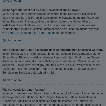
Nach oben
Meine Sprache steht auf diesem Board nicht zur Auswahl!
Meist hat die Board-Administration entweder deine Sprache nicht installiert
oder niemand hat das Forum bislang in deine Sprache übersetzt. Frage ggf.
einen Board-Administrator, ob er das Sprachpaket, das du benötigst,
installieren kann. Falls es noch nicht existiert, würden wir uns freuen, wenn du
es übersetzen würdest. Weitere Informationen dazu können auf der Website
von
phpBB Limited
oder auf
phpBB.de
gefunden werden.
Nach oben
Was sind das für Bilder, die bei meinem Benutzernamen angezeigt werden?
In der Beitragsansicht können zwei Bilder bei deinem Benutzernamen stehen.
Eines dieser Bilder ist meist mit deinem Rang verknüpft: Oft sind dies Sterne,
Kästchen oder Punkte, die deine Beitragszahl oder deinen Status im Forum
angeben. Das andere, meist größere, Bild wird auch als „Avatar“ bezeichnet.
Es handelt sich hierbei in der Regel um ein persönliches Bild, welches von
Benutzer zu Benutzer unterschiedlich ist.
Nach oben
Wie verwende ich einen Avatar?
In deinem persönlichen Bereich kannst du unter „Profil“ einen Avatar über eine
der folgenden vier Methoden hinzufügen: Gravatar, Galerie, Remote oder
Hochladen. Die Board-Administration kann bestimmen, ob und wie die
Benutzer Avatare benutzen können. Wenn du keinen Avatar benutzen kannst,