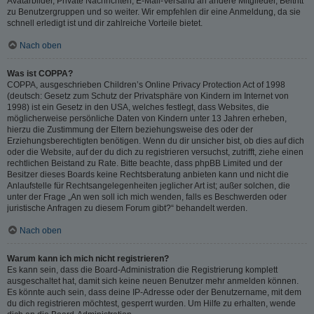
Avatarbilder, Private Nachrichten, E-Mail-Versand an andere Mitglieder, Beitritt
zu Benutzergruppen und so weiter. Wir empfehlen dir eine Anmeldung, da sie
schnell erledigt ist und dir zahlreiche Vorteile bietet.
Nach oben
Was ist COPPA?
COPPA, ausgeschrieben Children’s Online Privacy Protection Act of 1998
(deutsch: Gesetz zum Schutz der Privatsphäre von Kindern im Internet von
1998) ist ein Gesetz in den USA, welches festlegt, dass Websites, die
möglicherweise persönliche Daten von Kindern unter 13 Jahren erheben,
hierzu die Zustimmung der Eltern beziehungsweise des oder der
Erziehungsberechtigten benötigen. Wenn du dir unsicher bist, ob dies auf dich
oder die Website, auf der du dich zu registrieren versuchst, zutrifft, ziehe einen
rechtlichen Beistand zu Rate. Bitte beachte, dass phpBB Limited und der
Besitzer dieses Boards keine Rechtsberatung anbieten kann und nicht die
Anlaufstelle für Rechtsangelegenheiten jeglicher Art ist; außer solchen, die
unter der Frage „An wen soll ich mich wenden, falls es Beschwerden oder
juristische Anfragen zu diesem Forum gibt?“ behandelt werden.
Nach oben
Warum kann ich mich nicht registrieren?
Es kann sein, dass die Board-Administration die Registrierung komplett
ausgeschaltet hat, damit sich keine neuen Benutzer mehr anmelden können.
Es könnte auch sein, dass deine IP-Adresse oder der Benutzername, mit dem
du dich registrieren möchtest, gesperrt wurden. Um Hilfe zu erhalten, wende