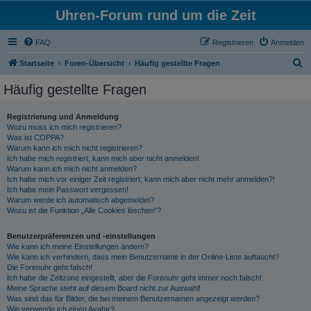
Uhren-Forum rund um die Zeit
FAQ
Registrieren
Anmelden
S
Startseite
Foren-Übersicht
Häufig gestellte Fragen
u
Häufig gestellte Fragen
c
h
Registrierung und Anmeldung
Wozu muss ich mich registrieren?
e
Was ist COPPA?
Warum kann ich mich nicht registrieren?
Ich habe mich registriert, kann mich aber nicht anmelden!
Warum kann ich mich nicht anmelden?
Ich habe mich vor einiger Zeit registriert, kann mich aber nicht mehr anmelden?!
Ich habe mein Passwort vergessen!
Warum werde ich automatisch abgemeldet?
Wozu ist die Funktion „Alle Cookies löschen“?
Benutzerpräferenzen und -einstellungen
Wie kann ich meine Einstellungen ändern?
Wie kann ich verhindern, dass mein Benutzername in der Online-Liste auftaucht?
Die Forenuhr geht falsch!
Ich habe die Zeitzone eingestellt, aber die Forenuhr geht immer noch falsch!
Meine Sprache steht auf diesem Board nicht zur Auswahl!
Was sind das für Bilder, die bei meinem Benutzernamen angezeigt werden?
Wie verwende ich einen Avatar?