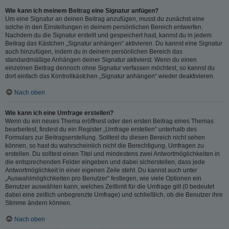
Wie kann ich meinem Beitrag eine Signatur anfügen?
Um eine Signatur an deinen Beitrag anzufügen, musst du zunächst eine
solche in den Einstellungen in deinem persönlichen Bereich entwerfen.
Nachdem du die Signatur erstellt und gespeichert hast, kannst du in jedem
Beitrag das Kästchen „Signatur anhängen“ aktivieren. Du kannst eine Signatur
auch hinzufügen, indem du in deinem persönlichen Bereich das
standardmäßige Anhängen deiner Signatur aktivierst. Wenn du einen
einzelnen Beitrag dennoch ohne Signatur verfassen möchtest, so kannst du
dort einfach das Kontrollkästchen „Signatur anhängen“ wieder deaktivieren.
Nach oben
Wie kann ich eine Umfrage erstellen?
Wenn du ein neues Thema eröffnest oder den ersten Beitrag eines Themas
bearbeitest, findest du ein Register „Umfrage erstellen“ unterhalb des
Formulars zur Beitragserstellung. Solltest du diesen Bereich nicht sehen
können, so hast du wahrscheinlich nicht die Berechtigung, Umfragen zu
erstellen. Du solltest einen Titel und mindestens zwei Antwortmöglichkeiten in
die entsprechenden Felder eingeben und dabei sicherstellen, dass jede
Antwortmöglichkeit in einer eigenen Zeile steht. Du kannst auch unter
„Auswahlmöglichkeiten pro Benutzer“ festlegen, wie viele Optionen ein
Benutzer auswählen kann, welches Zeitlimit für die Umfrage gilt (0 bedeutet
dabei eine zeitlich unbegrenzte Umfrage) und schließlich, ob die Benutzer ihre
Stimme ändern können.
Nach oben