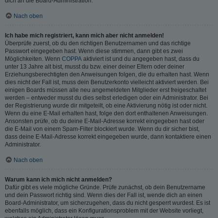
dich an die Board-Administration.
Nach oben
Ich habe mich registriert, kann mich aber nicht anmelden!
Überprüfe zuerst, ob du den richtigen Benutzernamen und das richtige
Passwort eingegeben hast. Wenn diese stimmen, dann gibt es zwei
Möglichkeiten. Wenn
COPPA
aktiviert ist und du angegeben hast, dass du
unter 13 Jahre alt bist, musst du bzw. einer deiner Eltern oder deiner
Erziehungsberechtigten den Anweisungen folgen, die du erhalten hast. Wenn
dies nicht der Fall ist, muss dein Benutzerkonto vielleicht aktiviert werden. Bei
einigen Boards müssen alle neu angemeldeten Mitglieder erst freigeschaltet
werden – entweder musst du dies selbst erledigen oder ein Administrator. Bei
der Registrierung wurde dir mitgeteilt, ob eine Aktivierung nötig ist oder nicht.
Wenn du eine E-Mail erhalten hast, folge den dort enthaltenen Anweisungen.
Ansonsten prüfe, ob du deine E-Mail-Adresse korrekt eingegeben hast oder
die E-Mail von einem Spam-Filter blockiert wurde. Wenn du dir sicher bist,
dass deine E-Mail-Adresse korrekt eingegeben wurde, dann kontaktiere einen
Administrator.
Nach oben
Warum kann ich mich nicht anmelden?
Dafür gibt es viele mögliche Gründe. Prüfe zunächst, ob dein Benutzername
und dein Passwort richtig sind. Wenn dies der Fall ist, wende dich an einen
Board-Administrator, um sicherzugehen, dass du nicht gesperrt wurdest. Es ist
ebenfalls möglich, dass ein Konfigurationsproblem mit der Website vorliegt,