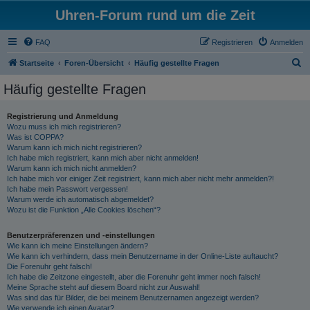
Uhren-Forum rund um die Zeit
FAQ
Registrieren
Anmelden
S
Startseite
Foren-Übersicht
Häufig gestellte Fragen
u
Häufig gestellte Fragen
c
h
Registrierung und Anmeldung
Wozu muss ich mich registrieren?
e
Was ist COPPA?
Warum kann ich mich nicht registrieren?
Ich habe mich registriert, kann mich aber nicht anmelden!
Warum kann ich mich nicht anmelden?
Ich habe mich vor einiger Zeit registriert, kann mich aber nicht mehr anmelden?!
Ich habe mein Passwort vergessen!
Warum werde ich automatisch abgemeldet?
Wozu ist die Funktion „Alle Cookies löschen“?
Benutzerpräferenzen und -einstellungen
Wie kann ich meine Einstellungen ändern?
Wie kann ich verhindern, dass mein Benutzername in der Online-Liste auftaucht?
Die Forenuhr geht falsch!
Ich habe die Zeitzone eingestellt, aber die Forenuhr geht immer noch falsch!
Meine Sprache steht auf diesem Board nicht zur Auswahl!
Was sind das für Bilder, die bei meinem Benutzernamen angezeigt werden?
Wie verwende ich einen Avatar?