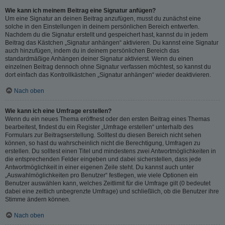
Wie kann ich meinem Beitrag eine Signatur anfügen?
Um eine Signatur an deinen Beitrag anzufügen, musst du zunächst eine
solche in den Einstellungen in deinem persönlichen Bereich entwerfen.
Nachdem du die Signatur erstellt und gespeichert hast, kannst du in jedem
Beitrag das Kästchen „Signatur anhängen“ aktivieren. Du kannst eine Signatur
auch hinzufügen, indem du in deinem persönlichen Bereich das
standardmäßige Anhängen deiner Signatur aktivierst. Wenn du einen
einzelnen Beitrag dennoch ohne Signatur verfassen möchtest, so kannst du
dort einfach das Kontrollkästchen „Signatur anhängen“ wieder deaktivieren.
Nach oben
Wie kann ich eine Umfrage erstellen?
Wenn du ein neues Thema eröffnest oder den ersten Beitrag eines Themas
bearbeitest, findest du ein Register „Umfrage erstellen“ unterhalb des
Formulars zur Beitragserstellung. Solltest du diesen Bereich nicht sehen
können, so hast du wahrscheinlich nicht die Berechtigung, Umfragen zu
erstellen. Du solltest einen Titel und mindestens zwei Antwortmöglichkeiten in
die entsprechenden Felder eingeben und dabei sicherstellen, dass jede
Antwortmöglichkeit in einer eigenen Zeile steht. Du kannst auch unter
„Auswahlmöglichkeiten pro Benutzer“ festlegen, wie viele Optionen ein
Benutzer auswählen kann, welches Zeitlimit für die Umfrage gilt (0 bedeutet
dabei eine zeitlich unbegrenzte Umfrage) und schließlich, ob die Benutzer ihre
Stimme ändern können.
Nach oben