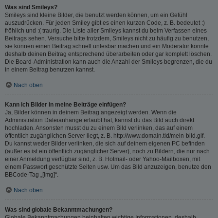
Was sind Smileys?
Smileys sind kleine Bilder, die benutzt werden können, um ein Gefühl
auszudrücken. Für jeden Smiley gibt es einen kurzen Code, z. B. bedeutet :)
fröhlich und :( traurig. Die Liste aller Smileys kannst du beim Verfassen eines
Beitrags sehen. Versuche bitte trotzdem, Smileys nicht zu häufig zu benutzen,
sie können einen Beitrag schnell unlesbar machen und ein Moderator könnte
deshalb deinen Beitrag entsprechend überarbeiten oder gar komplett löschen.
Die Board-Administration kann auch die Anzahl der Smileys begrenzen, die du
in einem Beitrag benutzen kannst.
Nach oben
Kann ich Bilder in meine Beiträge einfügen?
Ja, Bilder können in deinem Beitrag angezeigt werden. Wenn die
Administration Dateianhänge erlaubt hat, kannst du das Bild auch direkt
hochladen. Ansonsten musst du zu einem Bild verlinken, das auf einem
öffentlich zugänglichen Server liegt, z. B. http://www.domain.tld/mein-bild.gif.
Du kannst weder Bilder verlinken, die sich auf deinem eigenen PC befinden
(außer es ist ein öffentlich zugänglicher Server), noch zu Bildern, die nur nach
einer Anmeldung verfügbar sind, z. B. Hotmail- oder Yahoo-Mailboxen, mit
einem Passwort geschützte Seiten usw. Um das Bild anzuzeigen, benutze den
BBCode-Tag „[img]“.
Nach oben
Was sind globale Bekanntmachungen?
Globale Bekanntmachungen beinhalten wichtige Informationen, deshalb