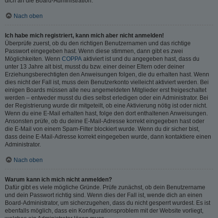
dich an die Board-Administration.
Nach oben
Ich habe mich registriert, kann mich aber nicht anmelden!
Überprüfe zuerst, ob du den richtigen Benutzernamen und das richtige
Passwort eingegeben hast. Wenn diese stimmen, dann gibt es zwei
Möglichkeiten. Wenn
COPPA
aktiviert ist und du angegeben hast, dass du
unter 13 Jahre alt bist, musst du bzw. einer deiner Eltern oder deiner
Erziehungsberechtigten den Anweisungen folgen, die du erhalten hast. Wenn
dies nicht der Fall ist, muss dein Benutzerkonto vielleicht aktiviert werden. Bei
einigen Boards müssen alle neu angemeldeten Mitglieder erst freigeschaltet
werden – entweder musst du dies selbst erledigen oder ein Administrator. Bei
der Registrierung wurde dir mitgeteilt, ob eine Aktivierung nötig ist oder nicht.
Wenn du eine E-Mail erhalten hast, folge den dort enthaltenen Anweisungen.
Ansonsten prüfe, ob du deine E-Mail-Adresse korrekt eingegeben hast oder
die E-Mail von einem Spam-Filter blockiert wurde. Wenn du dir sicher bist,
dass deine E-Mail-Adresse korrekt eingegeben wurde, dann kontaktiere einen
Administrator.
Nach oben
Warum kann ich mich nicht anmelden?
Dafür gibt es viele mögliche Gründe. Prüfe zunächst, ob dein Benutzername
und dein Passwort richtig sind. Wenn dies der Fall ist, wende dich an einen
Board-Administrator, um sicherzugehen, dass du nicht gesperrt wurdest. Es ist
ebenfalls möglich, dass ein Konfigurationsproblem mit der Website vorliegt,