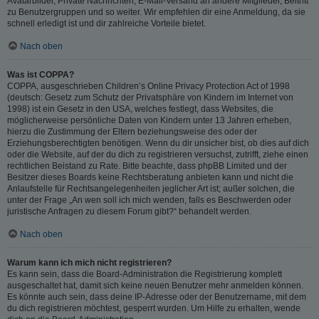
Avatarbilder, Private Nachrichten, E-Mail-Versand an andere Mitglieder, Beitritt
zu Benutzergruppen und so weiter. Wir empfehlen dir eine Anmeldung, da sie
schnell erledigt ist und dir zahlreiche Vorteile bietet.
Nach oben
Was ist COPPA?
COPPA, ausgeschrieben Children’s Online Privacy Protection Act of 1998
(deutsch: Gesetz zum Schutz der Privatsphäre von Kindern im Internet von
1998) ist ein Gesetz in den USA, welches festlegt, dass Websites, die
möglicherweise persönliche Daten von Kindern unter 13 Jahren erheben,
hierzu die Zustimmung der Eltern beziehungsweise des oder der
Erziehungsberechtigten benötigen. Wenn du dir unsicher bist, ob dies auf dich
oder die Website, auf der du dich zu registrieren versuchst, zutrifft, ziehe einen
rechtlichen Beistand zu Rate. Bitte beachte, dass phpBB Limited und der
Besitzer dieses Boards keine Rechtsberatung anbieten kann und nicht die
Anlaufstelle für Rechtsangelegenheiten jeglicher Art ist; außer solchen, die
unter der Frage „An wen soll ich mich wenden, falls es Beschwerden oder
juristische Anfragen zu diesem Forum gibt?“ behandelt werden.
Nach oben
Warum kann ich mich nicht registrieren?
Es kann sein, dass die Board-Administration die Registrierung komplett
ausgeschaltet hat, damit sich keine neuen Benutzer mehr anmelden können.
Es könnte auch sein, dass deine IP-Adresse oder der Benutzername, mit dem
du dich registrieren möchtest, gesperrt wurden. Um Hilfe zu erhalten, wende