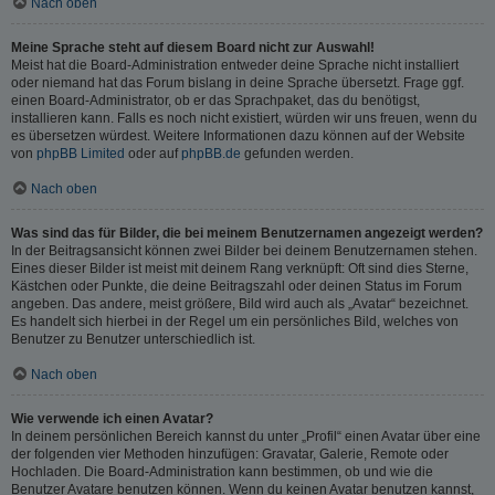
Nach oben
Meine Sprache steht auf diesem Board nicht zur Auswahl!
Meist hat die Board-Administration entweder deine Sprache nicht installiert
oder niemand hat das Forum bislang in deine Sprache übersetzt. Frage ggf.
einen Board-Administrator, ob er das Sprachpaket, das du benötigst,
installieren kann. Falls es noch nicht existiert, würden wir uns freuen, wenn du
es übersetzen würdest. Weitere Informationen dazu können auf der Website
von
phpBB Limited
oder auf
phpBB.de
gefunden werden.
Nach oben
Was sind das für Bilder, die bei meinem Benutzernamen angezeigt werden?
In der Beitragsansicht können zwei Bilder bei deinem Benutzernamen stehen.
Eines dieser Bilder ist meist mit deinem Rang verknüpft: Oft sind dies Sterne,
Kästchen oder Punkte, die deine Beitragszahl oder deinen Status im Forum
angeben. Das andere, meist größere, Bild wird auch als „Avatar“ bezeichnet.
Es handelt sich hierbei in der Regel um ein persönliches Bild, welches von
Benutzer zu Benutzer unterschiedlich ist.
Nach oben
Wie verwende ich einen Avatar?
In deinem persönlichen Bereich kannst du unter „Profil“ einen Avatar über eine
der folgenden vier Methoden hinzufügen: Gravatar, Galerie, Remote oder
Hochladen. Die Board-Administration kann bestimmen, ob und wie die
Benutzer Avatare benutzen können. Wenn du keinen Avatar benutzen kannst,