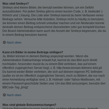
Was sind Smileys?
Smileys sind kleine Bilder, die benutzt werden können, um ein Gefühl
auszudrücken. Für jeden Smiley gibt es einen kurzen Code, z. B. bedeutet :)
fröhlich und :( traurig. Die Liste aller Smileys kannst du beim Verfassen eines
Beitrags sehen. Versuche bitte trotzdem, Smileys nicht zu häufig zu benutzen,
sie können einen Beitrag schnell unlesbar machen und ein Moderator könnte
deshalb deinen Beitrag entsprechend überarbeiten oder gar komplett löschen.
Die Board-Administration kann auch die Anzahl der Smileys begrenzen, die du
in einem Beitrag benutzen kannst.
Nach oben
Kann ich Bilder in meine Beiträge einfügen?
Ja, Bilder können in deinem Beitrag angezeigt werden. Wenn die
Administration Dateianhänge erlaubt hat, kannst du das Bild auch direkt
hochladen. Ansonsten musst du zu einem Bild verlinken, das auf einem
öffentlich zugänglichen Server liegt, z. B. http://www.domain.tld/mein-bild.gif.
Du kannst weder Bilder verlinken, die sich auf deinem eigenen PC befinden
(außer es ist ein öffentlich zugänglicher Server), noch zu Bildern, die nur nach
einer Anmeldung verfügbar sind, z. B. Hotmail- oder Yahoo-Mailboxen, mit
einem Passwort geschützte Seiten usw. Um das Bild anzuzeigen, benutze den
BBCode-Tag „[img]“.
Nach oben
Was sind globale Bekanntmachungen?
Globale Bekanntmachungen beinhalten wichtige Informationen, deshalb