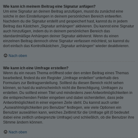
Wie kann ich meinem Beitrag eine Signatur anfügen?
Um eine Signatur an deinen Beitrag anzufügen, musst du zunächst eine
solche in den Einstellungen in deinem persönlichen Bereich entwerfen.
Nachdem du die Signatur erstellt und gespeichert hast, kannst du in jedem
Beitrag das Kästchen „Signatur anhängen“ aktivieren. Du kannst eine Signatur
auch hinzufügen, indem du in deinem persönlichen Bereich das
standardmäßige Anhängen deiner Signatur aktivierst. Wenn du einen
einzelnen Beitrag dennoch ohne Signatur verfassen möchtest, so kannst du
dort einfach das Kontrollkästchen „Signatur anhängen“ wieder deaktivieren.
Nach oben
Wie kann ich eine Umfrage erstellen?
Wenn du ein neues Thema eröffnest oder den ersten Beitrag eines Themas
bearbeitest, findest du ein Register „Umfrage erstellen“ unterhalb des
Formulars zur Beitragserstellung. Solltest du diesen Bereich nicht sehen
können, so hast du wahrscheinlich nicht die Berechtigung, Umfragen zu
erstellen. Du solltest einen Titel und mindestens zwei Antwortmöglichkeiten in
die entsprechenden Felder eingeben und dabei sicherstellen, dass jede
Antwortmöglichkeit in einer eigenen Zeile steht. Du kannst auch unter
„Auswahlmöglichkeiten pro Benutzer“ festlegen, wie viele Optionen ein
Benutzer auswählen kann, welches Zeitlimit für die Umfrage gilt (0 bedeutet
dabei eine zeitlich unbegrenzte Umfrage) und schließlich, ob die Benutzer ihre
Stimme ändern können.
Nach oben