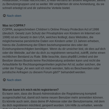
Avatarbilder, Private Nachrichten, E-Mail-Versand an andere Mitglieder, Beitritt
zu Benutzergruppen und so weiter. Wir empfehlen dir eine Anmeldung, da sie
schnell erledigt ist und dir zahlreiche Vorteile bietet.
Nach oben
Was ist COPPA?
COPPA, ausgeschrieben Children’s Online Privacy Protection Act of 1998
(deutsch: Gesetz zum Schutz der Privatsphäre von Kindern im Internet von
1998) ist ein Gesetz in den USA, welches festlegt, dass Websites, die
möglicherweise persönliche Daten von Kindern unter 13 Jahren erheben,
hierzu die Zustimmung der Eltern beziehungsweise des oder der
Erziehungsberechtigten benötigen. Wenn du dir unsicher bist, ob dies auf dich
oder die Website, auf der du dich zu registrieren versuchst, zutrifft, ziehe einen
rechtlichen Beistand zu Rate. Bitte beachte, dass phpBB Limited und der
Besitzer dieses Boards keine Rechtsberatung anbieten kann und nicht die
Anlaufstelle für Rechtsangelegenheiten jeglicher Art ist; außer solchen, die
unter der Frage „An wen soll ich mich wenden, falls es Beschwerden oder
juristische Anfragen zu diesem Forum gibt?“ behandelt werden.
Nach oben
Warum kann ich mich nicht registrieren?
Es kann sein, dass die Board-Administration die Registrierung komplett
ausgeschaltet hat, damit sich keine neuen Benutzer mehr anmelden können.
Es könnte auch sein, dass deine IP-Adresse oder der Benutzername, mit dem
du dich registrieren möchtest, gesperrt wurden. Um Hilfe zu erhalten, wende