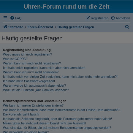
Uhren-Forum rund um die Zeit
FAQ
Registrieren
Anmelden
S
Startseite
Foren-Übersicht
Häufig gestellte Fragen
u
Häufig gestellte Fragen
c
h
Registrierung und Anmeldung
Wozu muss ich mich registrieren?
e
Was ist COPPA?
Warum kann ich mich nicht registrieren?
Ich habe mich registriert, kann mich aber nicht anmelden!
Warum kann ich mich nicht anmelden?
Ich habe mich vor einiger Zeit registriert, kann mich aber nicht mehr anmelden?!
Ich habe mein Passwort vergessen!
Warum werde ich automatisch abgemeldet?
Wozu ist die Funktion „Alle Cookies löschen“?
Benutzerpräferenzen und -einstellungen
Wie kann ich meine Einstellungen ändern?
Wie kann ich verhindern, dass mein Benutzername in der Online-Liste auftaucht?
Die Forenuhr geht falsch!
Ich habe die Zeitzone eingestellt, aber die Forenuhr geht immer noch falsch!
Meine Sprache steht auf diesem Board nicht zur Auswahl!
Was sind das für Bilder, die bei meinem Benutzernamen angezeigt werden?
Wie verwende ich einen Avatar?