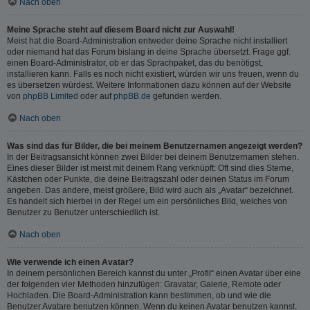
Nach oben
Meine Sprache steht auf diesem Board nicht zur Auswahl!
Meist hat die Board-Administration entweder deine Sprache nicht installiert
oder niemand hat das Forum bislang in deine Sprache übersetzt. Frage ggf.
einen Board-Administrator, ob er das Sprachpaket, das du benötigst,
installieren kann. Falls es noch nicht existiert, würden wir uns freuen, wenn du
es übersetzen würdest. Weitere Informationen dazu können auf der Website
von
phpBB Limited
oder auf
phpBB.de
gefunden werden.
Nach oben
Was sind das für Bilder, die bei meinem Benutzernamen angezeigt werden?
In der Beitragsansicht können zwei Bilder bei deinem Benutzernamen stehen.
Eines dieser Bilder ist meist mit deinem Rang verknüpft: Oft sind dies Sterne,
Kästchen oder Punkte, die deine Beitragszahl oder deinen Status im Forum
angeben. Das andere, meist größere, Bild wird auch als „Avatar“ bezeichnet.
Es handelt sich hierbei in der Regel um ein persönliches Bild, welches von
Benutzer zu Benutzer unterschiedlich ist.
Nach oben
Wie verwende ich einen Avatar?
In deinem persönlichen Bereich kannst du unter „Profil“ einen Avatar über eine
der folgenden vier Methoden hinzufügen: Gravatar, Galerie, Remote oder
Hochladen. Die Board-Administration kann bestimmen, ob und wie die
Benutzer Avatare benutzen können. Wenn du keinen Avatar benutzen kannst,