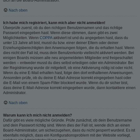
dich an die Board-Administration.
Nach oben
Ich habe mich registriert, kann mich aber nicht anmelden!
Überprüfe zuerst, ob du den richtigen Benutzernamen und das richtige
Passwort eingegeben hast. Wenn diese stimmen, dann gibt es zwei
Möglichkeiten. Wenn
COPPA
aktiviert ist und du angegeben hast, dass du
unter 13 Jahre alt bist, musst du bzw. einer deiner Eltern oder deiner
Erziehungsberechtigten den Anweisungen folgen, die du erhalten hast. Wenn
dies nicht der Fall ist, muss dein Benutzerkonto vielleicht aktiviert werden. Bei
einigen Boards müssen alle neu angemeldeten Mitglieder erst freigeschaltet
werden – entweder musst du dies selbst erledigen oder ein Administrator. Bei
der Registrierung wurde dir mitgeteilt, ob eine Aktivierung nötig ist oder nicht.
Wenn du eine E-Mail erhalten hast, folge den dort enthaltenen Anweisungen.
Ansonsten prüfe, ob du deine E-Mail-Adresse korrekt eingegeben hast oder
die E-Mail von einem Spam-Filter blockiert wurde. Wenn du dir sicher bist,
dass deine E-Mail-Adresse korrekt eingegeben wurde, dann kontaktiere einen
Administrator.
Nach oben
Warum kann ich mich nicht anmelden?
Dafür gibt es viele mögliche Gründe. Prüfe zunächst, ob dein Benutzername
und dein Passwort richtig sind. Wenn dies der Fall ist, wende dich an einen
Board-Administrator, um sicherzugehen, dass du nicht gesperrt wurdest. Es ist
ebenfalls möglich, dass ein Konfigurationsproblem mit der Website vorliegt,