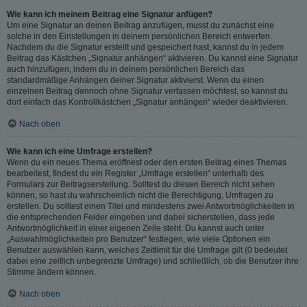
Wie kann ich meinem Beitrag eine Signatur anfügen?
Um eine Signatur an deinen Beitrag anzufügen, musst du zunächst eine
solche in den Einstellungen in deinem persönlichen Bereich entwerfen.
Nachdem du die Signatur erstellt und gespeichert hast, kannst du in jedem
Beitrag das Kästchen „Signatur anhängen“ aktivieren. Du kannst eine Signatur
auch hinzufügen, indem du in deinem persönlichen Bereich das
standardmäßige Anhängen deiner Signatur aktivierst. Wenn du einen
einzelnen Beitrag dennoch ohne Signatur verfassen möchtest, so kannst du
dort einfach das Kontrollkästchen „Signatur anhängen“ wieder deaktivieren.
Nach oben
Wie kann ich eine Umfrage erstellen?
Wenn du ein neues Thema eröffnest oder den ersten Beitrag eines Themas
bearbeitest, findest du ein Register „Umfrage erstellen“ unterhalb des
Formulars zur Beitragserstellung. Solltest du diesen Bereich nicht sehen
können, so hast du wahrscheinlich nicht die Berechtigung, Umfragen zu
erstellen. Du solltest einen Titel und mindestens zwei Antwortmöglichkeiten in
die entsprechenden Felder eingeben und dabei sicherstellen, dass jede
Antwortmöglichkeit in einer eigenen Zeile steht. Du kannst auch unter
„Auswahlmöglichkeiten pro Benutzer“ festlegen, wie viele Optionen ein
Benutzer auswählen kann, welches Zeitlimit für die Umfrage gilt (0 bedeutet
dabei eine zeitlich unbegrenzte Umfrage) und schließlich, ob die Benutzer ihre
Stimme ändern können.
Nach oben