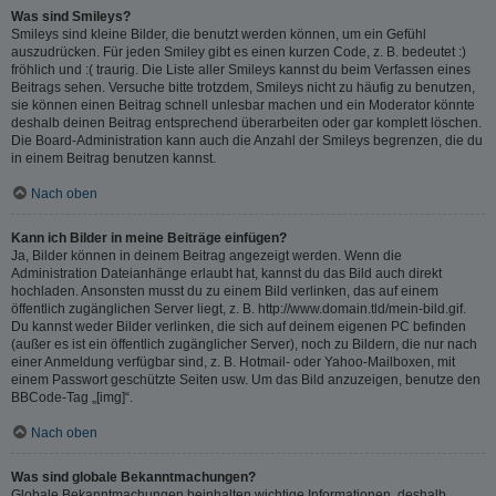
Was sind Smileys?
Smileys sind kleine Bilder, die benutzt werden können, um ein Gefühl
auszudrücken. Für jeden Smiley gibt es einen kurzen Code, z. B. bedeutet :)
fröhlich und :( traurig. Die Liste aller Smileys kannst du beim Verfassen eines
Beitrags sehen. Versuche bitte trotzdem, Smileys nicht zu häufig zu benutzen,
sie können einen Beitrag schnell unlesbar machen und ein Moderator könnte
deshalb deinen Beitrag entsprechend überarbeiten oder gar komplett löschen.
Die Board-Administration kann auch die Anzahl der Smileys begrenzen, die du
in einem Beitrag benutzen kannst.
Nach oben
Kann ich Bilder in meine Beiträge einfügen?
Ja, Bilder können in deinem Beitrag angezeigt werden. Wenn die
Administration Dateianhänge erlaubt hat, kannst du das Bild auch direkt
hochladen. Ansonsten musst du zu einem Bild verlinken, das auf einem
öffentlich zugänglichen Server liegt, z. B. http://www.domain.tld/mein-bild.gif.
Du kannst weder Bilder verlinken, die sich auf deinem eigenen PC befinden
(außer es ist ein öffentlich zugänglicher Server), noch zu Bildern, die nur nach
einer Anmeldung verfügbar sind, z. B. Hotmail- oder Yahoo-Mailboxen, mit
einem Passwort geschützte Seiten usw. Um das Bild anzuzeigen, benutze den
BBCode-Tag „[img]“.
Nach oben
Was sind globale Bekanntmachungen?
Globale Bekanntmachungen beinhalten wichtige Informationen, deshalb