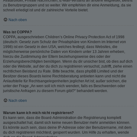
Avatarbilder, Private Nachrichten, E-Mail-Versand an andere Mitglieder, Beitritt
zu Benutzergruppen und so weiter. Wir empfehlen dir eine Anmeldung, da sie
schnell erledigt ist und dir zahlreiche Vorteile bietet.
Nach oben
Was ist COPPA?
COPPA, ausgeschrieben Children’s Online Privacy Protection Act of 1998
(deutsch: Gesetz zum Schutz der Privatsphäre von Kindern im Internet von
1998) ist ein Gesetz in den USA, welches festlegt, dass Websites, die
möglicherweise persönliche Daten von Kindern unter 13 Jahren erheben,
hierzu die Zustimmung der Eltern beziehungsweise des oder der
Erziehungsberechtigten benötigen. Wenn du dir unsicher bist, ob dies auf dich
oder die Website, auf der du dich zu registrieren versuchst, zutrifft, ziehe einen
rechtlichen Beistand zu Rate. Bitte beachte, dass phpBB Limited und der
Besitzer dieses Boards keine Rechtsberatung anbieten kann und nicht die
Anlaufstelle für Rechtsangelegenheiten jeglicher Art ist; außer solchen, die
unter der Frage „An wen soll ich mich wenden, falls es Beschwerden oder
juristische Anfragen zu diesem Forum gibt?“ behandelt werden.
Nach oben
Warum kann ich mich nicht registrieren?
Es kann sein, dass die Board-Administration die Registrierung komplett
ausgeschaltet hat, damit sich keine neuen Benutzer mehr anmelden können.
Es könnte auch sein, dass deine IP-Adresse oder der Benutzername, mit dem
du dich registrieren möchtest, gesperrt wurden. Um Hilfe zu erhalten, wende