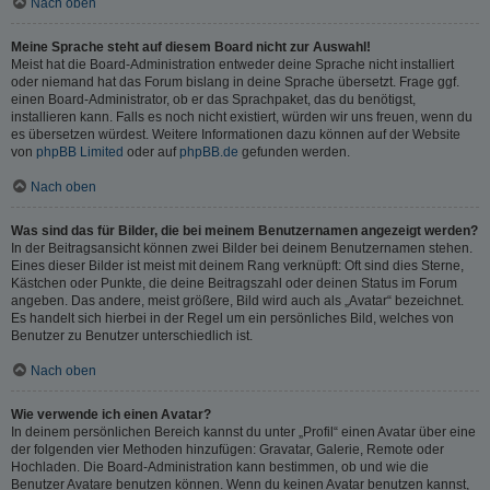
Nach oben
Meine Sprache steht auf diesem Board nicht zur Auswahl!
Meist hat die Board-Administration entweder deine Sprache nicht installiert
oder niemand hat das Forum bislang in deine Sprache übersetzt. Frage ggf.
einen Board-Administrator, ob er das Sprachpaket, das du benötigst,
installieren kann. Falls es noch nicht existiert, würden wir uns freuen, wenn du
es übersetzen würdest. Weitere Informationen dazu können auf der Website
von
phpBB Limited
oder auf
phpBB.de
gefunden werden.
Nach oben
Was sind das für Bilder, die bei meinem Benutzernamen angezeigt werden?
In der Beitragsansicht können zwei Bilder bei deinem Benutzernamen stehen.
Eines dieser Bilder ist meist mit deinem Rang verknüpft: Oft sind dies Sterne,
Kästchen oder Punkte, die deine Beitragszahl oder deinen Status im Forum
angeben. Das andere, meist größere, Bild wird auch als „Avatar“ bezeichnet.
Es handelt sich hierbei in der Regel um ein persönliches Bild, welches von
Benutzer zu Benutzer unterschiedlich ist.
Nach oben
Wie verwende ich einen Avatar?
In deinem persönlichen Bereich kannst du unter „Profil“ einen Avatar über eine
der folgenden vier Methoden hinzufügen: Gravatar, Galerie, Remote oder
Hochladen. Die Board-Administration kann bestimmen, ob und wie die
Benutzer Avatare benutzen können. Wenn du keinen Avatar benutzen kannst,