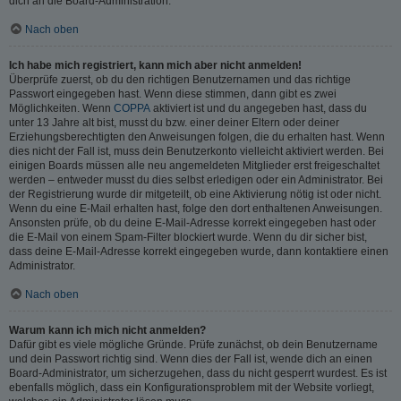
dich an die Board-Administration.
Nach oben
Ich habe mich registriert, kann mich aber nicht anmelden!
Überprüfe zuerst, ob du den richtigen Benutzernamen und das richtige
Passwort eingegeben hast. Wenn diese stimmen, dann gibt es zwei
Möglichkeiten. Wenn
COPPA
aktiviert ist und du angegeben hast, dass du
unter 13 Jahre alt bist, musst du bzw. einer deiner Eltern oder deiner
Erziehungsberechtigten den Anweisungen folgen, die du erhalten hast. Wenn
dies nicht der Fall ist, muss dein Benutzerkonto vielleicht aktiviert werden. Bei
einigen Boards müssen alle neu angemeldeten Mitglieder erst freigeschaltet
werden – entweder musst du dies selbst erledigen oder ein Administrator. Bei
der Registrierung wurde dir mitgeteilt, ob eine Aktivierung nötig ist oder nicht.
Wenn du eine E-Mail erhalten hast, folge den dort enthaltenen Anweisungen.
Ansonsten prüfe, ob du deine E-Mail-Adresse korrekt eingegeben hast oder
die E-Mail von einem Spam-Filter blockiert wurde. Wenn du dir sicher bist,
dass deine E-Mail-Adresse korrekt eingegeben wurde, dann kontaktiere einen
Administrator.
Nach oben
Warum kann ich mich nicht anmelden?
Dafür gibt es viele mögliche Gründe. Prüfe zunächst, ob dein Benutzername
und dein Passwort richtig sind. Wenn dies der Fall ist, wende dich an einen
Board-Administrator, um sicherzugehen, dass du nicht gesperrt wurdest. Es ist
ebenfalls möglich, dass ein Konfigurationsproblem mit der Website vorliegt,