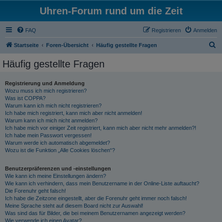
Uhren-Forum rund um die Zeit
FAQ
Registrieren
Anmelden
S
Startseite
Foren-Übersicht
Häufig gestellte Fragen
u
Häufig gestellte Fragen
c
h
Registrierung und Anmeldung
Wozu muss ich mich registrieren?
e
Was ist COPPA?
Warum kann ich mich nicht registrieren?
Ich habe mich registriert, kann mich aber nicht anmelden!
Warum kann ich mich nicht anmelden?
Ich habe mich vor einiger Zeit registriert, kann mich aber nicht mehr anmelden?!
Ich habe mein Passwort vergessen!
Warum werde ich automatisch abgemeldet?
Wozu ist die Funktion „Alle Cookies löschen“?
Benutzerpräferenzen und -einstellungen
Wie kann ich meine Einstellungen ändern?
Wie kann ich verhindern, dass mein Benutzername in der Online-Liste auftaucht?
Die Forenuhr geht falsch!
Ich habe die Zeitzone eingestellt, aber die Forenuhr geht immer noch falsch!
Meine Sprache steht auf diesem Board nicht zur Auswahl!
Was sind das für Bilder, die bei meinem Benutzernamen angezeigt werden?
Wie verwende ich einen Avatar?