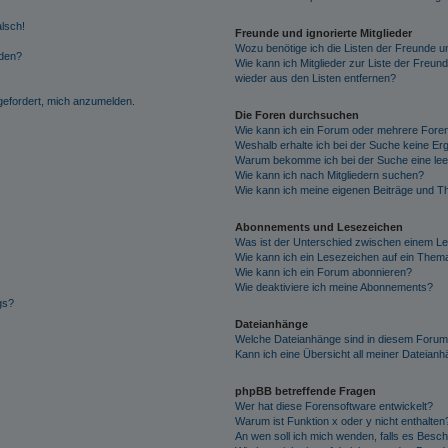
alsch!
Freunde und ignorierte Mitglieder
Wozu benötige ich die Listen der Freunde un
rden?
Wie kann ich Mitglieder zur Liste der Freund
wieder aus den Listen entfernen?
fgefordert, mich anzumelden.
Die Foren durchsuchen
Wie kann ich ein Forum oder mehrere For
Weshalb erhalte ich bei der Suche keine Er
Warum bekomme ich bei der Suche eine lee
Wie kann ich nach Mitgliedern suchen?
Wie kann ich meine eigenen Beiträge und T
Abonnements und Lesezeichen
Was ist der Unterschied zwischen einem L
Wie kann ich ein Lesezeichen auf ein Them
Wie kann ich ein Forum abonnieren?
Wie deaktiviere ich meine Abonnements?
gs?
Dateianhänge
Welche Dateianhänge sind in diesem Forum
Kann ich eine Übersicht all meiner Dateian
phpBB betreffende Fragen
Wer hat diese Forensoftware entwickelt?
Warum ist Funktion x oder y nicht enthalten
An wen soll ich mich wenden, falls es Besc