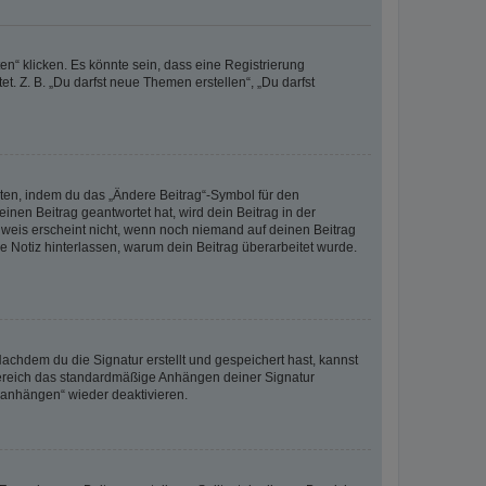
n“ klicken. Es könnte sein, dass eine Registrierung
t. Z. B. „Du darfst neue Themen erstellen“, „Du darfst
iten, indem du das „Ändere Beitrag“-Symbol für den
inen Beitrag geantwortet hat, wird dein Beitrag in der
nweis erscheint nicht, wenn noch niemand auf deinen Beitrag
ne Notiz hinterlassen, warum dein Beitrag überarbeitet wurde.
chdem du die Signatur erstellt und gespeichert hast, kannst
Bereich das standardmäßige Anhängen deiner Signatur
r anhängen“ wieder deaktivieren.