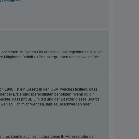
s kontaktieren?
chreiben. Auf jeden Fall erhältst du als registriertes Mitglied
e Mitglieder, Beitritt zu Benutzergruppen und so weiter. Wir
n 1998) ist ein Gesetz in den USA, welches festlegt, dass
der der Erziehungsberechtigten benötigen. Wenn du dir
te beachte, dass phpBB Limited und der Besitzer dieses Boards
An wen soll ich mich wenden, falls es Beschwerden oder
en. Es könnte auch sein, dass deine IP-Adresse oder der