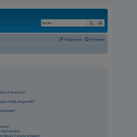
Suche
Erweiterte Suche
Registrieren
Anmelden
ete ich ihnen bei?
en farbig dargestellt?
tartseite?
icken!
 Nachrichten!
ed dieses Forums erhalten!