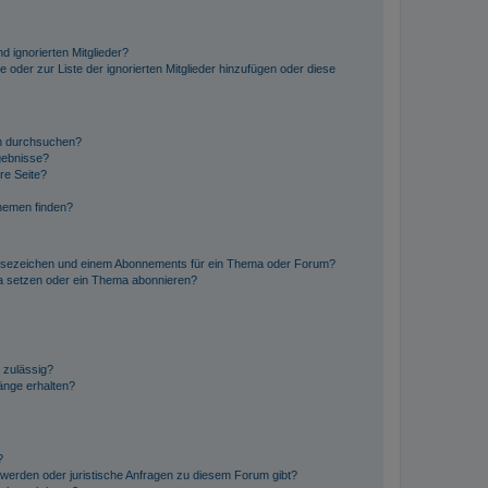
d ignorierten Mitglieder?
e oder zur Liste der ignorierten Mitglieder hinzufügen oder diese
en durchsuchen?
gebnisse?
re Seite?
hemen finden?
esezeichen und einem Abonnements für ein Thema oder Forum?
a setzen oder ein Thema abonnieren?
 zulässig?
hänge erhalten?
?
hwerden oder juristische Anfragen zu diesem Forum gibt?