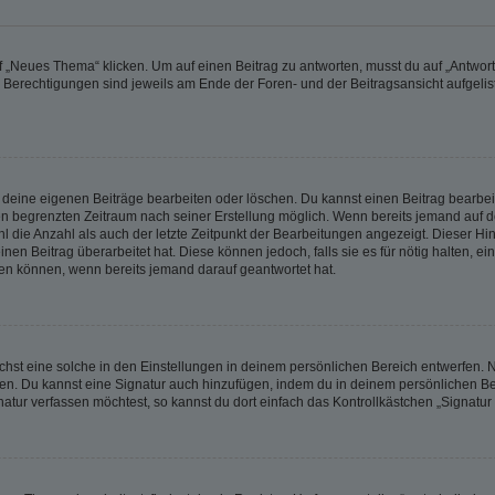
„Neues Thema“ klicken. Um auf einen Beitrag zu antworten, musst du auf „Antworte
e Berechtigungen sind jeweils am Ende der Foren- und der Beitragsansicht aufgeliste
r deine eigenen Beiträge bearbeiten oder löschen. Du kannst einen Beitrag bearbe
inen begrenzten Zeitraum nach seiner Erstellung möglich. Wenn bereits jemand auf de
 die Anzahl als auch der letzte Zeitpunkt der Bearbeitungen angezeigt. Dieser Hi
en Beitrag überarbeitet hat. Diese können jedoch, falls sie es für nötig halten, ei
hen können, wenn bereits jemand darauf geantwortet hat.
st eine solche in den Einstellungen in deinem persönlichen Bereich entwerfen. Na
eren. Du kannst eine Signatur auch hinzufügen, indem du in deinem persönlichen 
atur verfassen möchtest, so kannst du dort einfach das Kontrollkästchen „Signatu