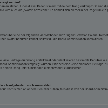
gezeigt werden?
amen stehen. Eines dieser Bilder ist meist mit deinem Rang verknüpft: Oft sind di
ld wird auch als „Avatar“ bezeichnet. Es handelt sich hierbei in der Regel um ein
 Avatar über eine der folgenden vier Methoden hinzufügen: Gravatar, Galerie, Rem
en Avatar benutzen kannst, solltest du die Board-Administration kontaktieren.
viele Beiträge du bislang erstellt hast oder identifizieren bestimmte Benutzer w
 Board-Administration festgelegt wurden. Bitte schreibe keine sinnlosen Beiträge
wird deinen Rang unter Umständen einfach wieder zurücksetzen.
rde ich aufgefordert, mich anzumelden.
ion für Nachrichten an andere Benutzer nutzen, falls diese von der Board-Administ