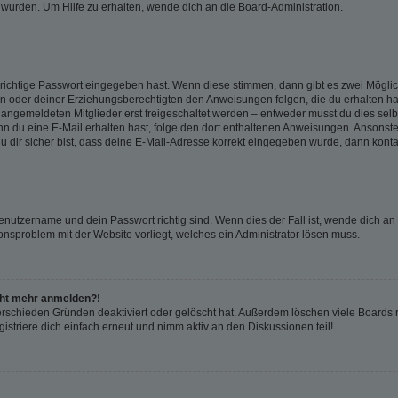
 wurden. Um Hilfe zu erhalten, wende dich an die Board-Administration.
 richtige Passwort eingegeben hast. Wenn diese stimmen, dann gibt es zwei Mögl
tern oder deiner Erziehungsberechtigten den Anweisungen folgen, die du erhalten ha
u angemeldeten Mitglieder erst freigeschaltet werden – entweder musst du dies selbs
. Wenn du eine E-Mail erhalten hast, folge den dort enthaltenen Anweisungen. Ansons
 dir sicher bist, dass deine E-Mail-Adresse korrekt eingegeben wurde, dann kontak
Benutzername und dein Passwort richtig sind. Wenn dies der Fall ist, wende dich a
ionsproblem mit der Website vorliegt, welches ein Administrator lösen muss.
icht mehr anmelden?!
erschieden Gründen deaktiviert oder gelöscht hat. Außerdem löschen viele Boards r
triere dich einfach erneut und nimm aktiv an den Diskussionen teil!