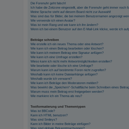
Die Forenuhr geht falsch!
Ich habe die Zeitzone eingestellt, aber die Forenuhr geht immer noch f
Meine Sprache steht auf diesem Board nicht zur Auswahl!
Was sind das für Bilder, die bei meinem Benutzernamen angezeigt we
Wie verwende ich einen Avatar?
Was ist mein Rang und wie kann ich ihn ändern?
Wenn ich bei einem Benutzer auf den E-Mail-Link klicke, werde ich au
Beiträge schreiben
Wie erstelle ich ein neues Thema oder eine Antwort?
Wie kann ich einen Beitrag bearbeiten oder löschen?
Wie kann ich meinem Beitrag eine Signatur anfügen?
Wie kann ich eine Umfrage erstellen?
Wieso kann ich nicht mehr Antwortmöglichkeiten erstellen?
Wie bearbeite oder lösche ich eine Umfrage?
Warum kann ich auf bestimmte Foren nicht zugreifen?
Weshalb kann ich keine Dateianhänge anfügen?
Weshalb wurde ich verwarnt?
Wie kann ich Beiträge den Moderatoren melden?
Was bewirkt die „Speichern“-Schaltfläche beim Schreiben eines Beitra
Warum muss mein Beitrag erst freigegeben werden?
Wie markiere ich ein Thema als neu?
Textformatierung und Thementypen
Was ist BBCode?
Kann ich HTML benutzen?
Was sind Smileys?
Kann ich Bilder in meine Beiträge einfügen?
Was sind globale Bekanntmachungen?