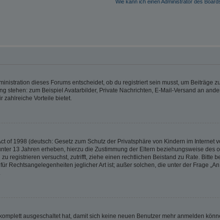
Wie kann ich einen Administrator des Board
istration dieses Forums entscheidet, ob du registriert sein musst, um Beiträge zu s
ung stehen: zum Beispiel Avatarbilder, Private Nachrichten, E-Mail-Versand an ander
 zahlreiche Vorteile bietet.
t of 1998 (deutsch: Gesetz zum Schutz der Privatsphäre von Kindern im Internet vo
unter 13 Jahren erheben, hierzu die Zustimmung der Eltern beziehungsweise des o
h zu registrieren versuchst, zutrifft, ziehe einen rechtlichen Beistand zu Rate. Bit
für Rechtsangelegenheiten jeglicher Art ist; außer solchen, die unter der Frage „
.
g komplett ausgeschaltet hat, damit sich keine neuen Benutzer mehr anmelden könn