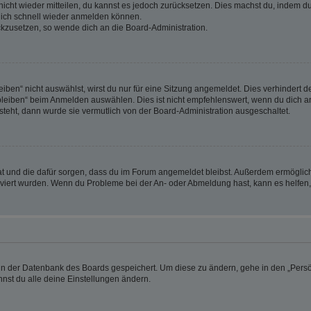
 nicht wieder mitteilen, du kannst es jedoch zurücksetzen. Dies machst du, indem 
 dich schnell wieder anmelden können.
ückzusetzen, so wende dich an die Board-Administration.
en“ nicht auswählst, wirst du nur für eine Sitzung angemeldet. Dies verhindert 
leiben“ beim Anmelden auswählen. Dies ist nicht empfehlenswert, wenn du dich an
 steht, dann wurde sie vermutlich von der Board-Administration ausgeschaltet.
 hat und die dafür sorgen, dass du im Forum angemeldet bleibst. Außerdem ermögli
tiviert wurden. Wenn du Probleme bei der An- oder Abmeldung hast, kann es helfen
n in der Datenbank des Boards gespeichert. Um diese zu ändern, gehe in den „Persö
nst du alle deine Einstellungen ändern.