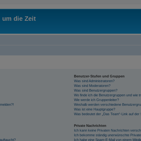
 um die Zeit
Benutzer-Stufen und Gruppen
Was sind Administratoren?
Was sind Moderatoren?
Was sind Benutzergruppen?
Wo finde ich die Benutzergruppen und wie tr
Wie werde ich Gruppenleiter?
anmelden?!
Weshalb werden verschiedene Benutzergrupp
Was ist eine Hauptgruppe?
Was bedeutet der „Das Team“-Link auf der S
Private Nachrichten
Ich kann keine Privaten Nachrichten versch
Ich bekomme ständig unerwünschte Private
auftaucht?
Ich habe eine Spam-E-Mail von einem Mitgli