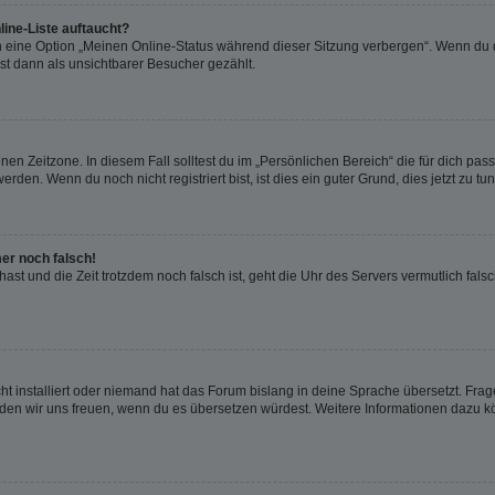
ine-Liste auftaucht?
n eine Option „Meinen Online-Status während dieser Sitzung verbergen“. Wenn du d
st dann als unsichtbarer Besucher gezählt.
en Zeitzone. In diesem Fall solltest du im „Persönlichen Bereich“ die für dich passe
den. Wenn du noch nicht registriert bist, ist dies ein guter Grund, dies jetzt zu tun
mer noch falsch!
t hast und die Zeit trotzdem noch falsch ist, geht die Uhr des Servers vermutlich fal
t installiert oder niemand hat das Forum bislang in deine Sprache übersetzt. Frag
, würden wir uns freuen, wenn du es übersetzen würdest. Weitere Informationen dazu