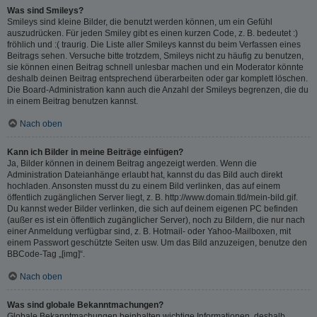
Was sind Smileys?
Smileys sind kleine Bilder, die benutzt werden können, um ein Gefühl
auszudrücken. Für jeden Smiley gibt es einen kurzen Code, z. B. bedeutet :)
fröhlich und :( traurig. Die Liste aller Smileys kannst du beim Verfassen eines
Beitrags sehen. Versuche bitte trotzdem, Smileys nicht zu häufig zu benutzen,
sie können einen Beitrag schnell unlesbar machen und ein Moderator könnte
deshalb deinen Beitrag entsprechend überarbeiten oder gar komplett löschen.
Die Board-Administration kann auch die Anzahl der Smileys begrenzen, die du
in einem Beitrag benutzen kannst.
Nach oben
Kann ich Bilder in meine Beiträge einfügen?
Ja, Bilder können in deinem Beitrag angezeigt werden. Wenn die
Administration Dateianhänge erlaubt hat, kannst du das Bild auch direkt
hochladen. Ansonsten musst du zu einem Bild verlinken, das auf einem
öffentlich zugänglichen Server liegt, z. B. http://www.domain.tld/mein-bild.gif.
Du kannst weder Bilder verlinken, die sich auf deinem eigenen PC befinden
(außer es ist ein öffentlich zugänglicher Server), noch zu Bildern, die nur nach
einer Anmeldung verfügbar sind, z. B. Hotmail- oder Yahoo-Mailboxen, mit
einem Passwort geschützte Seiten usw. Um das Bild anzuzeigen, benutze den
BBCode-Tag „[img]“.
Nach oben
Was sind globale Bekanntmachungen?
Globale Bekanntmachungen beinhalten wichtige Informationen, deshalb