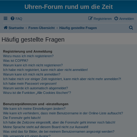
Uhren-Forum rund um die Zeit
FAQ
Registrieren
Anmelden
S
Startseite
Foren-Übersicht
Häufig gestellte Fragen
u
Häufig gestellte Fragen
c
h
Registrierung und Anmeldung
Wozu muss ich mich registrieren?
e
Was ist COPPA?
Warum kann ich mich nicht registrieren?
Ich habe mich registriert, kann mich aber nicht anmelden!
Warum kann ich mich nicht anmelden?
Ich habe mich vor einiger Zeit registriert, kann mich aber nicht mehr anmelden?!
Ich habe mein Passwort vergessen!
Warum werde ich automatisch abgemeldet?
Wozu ist die Funktion „Alle Cookies löschen“?
Benutzerpräferenzen und -einstellungen
Wie kann ich meine Einstellungen ändern?
Wie kann ich verhindern, dass mein Benutzername in der Online-Liste auftaucht?
Die Forenuhr geht falsch!
Ich habe die Zeitzone eingestellt, aber die Forenuhr geht immer noch falsch!
Meine Sprache steht auf diesem Board nicht zur Auswahl!
Was sind das für Bilder, die bei meinem Benutzernamen angezeigt werden?
Wie verwende ich einen Avatar?