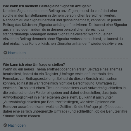
Wie kann ich meinem Beitrag eine Signatur anfügen?
Um eine Signatur an deinen Beitrag anzufügen, musst du zunächst eine
solche in den Einstellungen in deinem persönlichen Bereich entwerfen.
Nachdem du die Signatur erstellt und gespeichert hast, kannst du in jedem
Beitrag das Kästchen „Signatur anhängen“ aktivieren. Du kannst eine Signatur
auch hinzufügen, indem du in deinem persönlichen Bereich das
standardmäßige Anhängen deiner Signatur aktivierst. Wenn du einen
einzelnen Beitrag dennoch ohne Signatur verfassen möchtest, so kannst du
dort einfach das Kontrollkästchen „Signatur anhängen“ wieder deaktivieren.
Nach oben
Wie kann ich eine Umfrage erstellen?
Wenn du ein neues Thema eröffnest oder den ersten Beitrag eines Themas
bearbeitest, findest du ein Register „Umfrage erstellen“ unterhalb des
Formulars zur Beitragserstellung. Solltest du diesen Bereich nicht sehen
können, so hast du wahrscheinlich nicht die Berechtigung, Umfragen zu
erstellen. Du solltest einen Titel und mindestens zwei Antwortmöglichkeiten in
die entsprechenden Felder eingeben und dabei sicherstellen, dass jede
Antwortmöglichkeit in einer eigenen Zeile steht. Du kannst auch unter
„Auswahlmöglichkeiten pro Benutzer“ festlegen, wie viele Optionen ein
Benutzer auswählen kann, welches Zeitlimit für die Umfrage gilt (0 bedeutet
dabei eine zeitlich unbegrenzte Umfrage) und schließlich, ob die Benutzer ihre
Stimme ändern können.
Nach oben