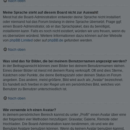
Nach oben
Meine Sprache steht auf diesem Board nicht zur Auswahl!
Meist hat die Board-Administration entweder deine Sprache nicht installiert
oder niemand hat das Forum bislang in deine Sprache übersetzt. Frage ggf.
einen Board-Administrator, ob er das Sprachpaket, das du benötigst,
installieren kann. Falls es noch nicht existiert, würden wir uns freuen, wenn du
es übersetzen würdest. Weitere Informationen dazu können auf der Website
von
phpBB Limited
oder auf
phpBB.de
gefunden werden.
Nach oben
Was sind das für Bilder, die bei meinem Benutzernamen angezeigt werden?
In der Beitragsansicht können zwei Bilder bei deinem Benutzernamen stehen.
Eines dieser Bilder ist meist mit deinem Rang verknüpft: Oft sind dies Sterne,
Kästchen oder Punkte, die deine Beitragszahl oder deinen Status im Forum
angeben. Das andere, meist größere, Bild wird auch als „Avatar“ bezeichnet.
Es handelt sich hierbei in der Regel um ein persönliches Bild, welches von
Benutzer zu Benutzer unterschiedlich ist.
Nach oben
Wie verwende ich einen Avatar?
In deinem persönlichen Bereich kannst du unter „Profil“ einen Avatar über eine
der folgenden vier Methoden hinzufügen: Gravatar, Galerie, Remote oder
Hochladen. Die Board-Administration kann bestimmen, ob und wie die
Benutzer Avatare benutzen können. Wenn du keinen Avatar benutzen kannst,