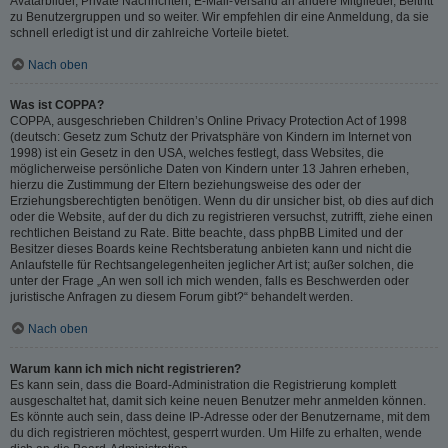
Avatarbilder, Private Nachrichten, E-Mail-Versand an andere Mitglieder, Beitritt
zu Benutzergruppen und so weiter. Wir empfehlen dir eine Anmeldung, da sie
schnell erledigt ist und dir zahlreiche Vorteile bietet.
Nach oben
Was ist COPPA?
COPPA, ausgeschrieben Children’s Online Privacy Protection Act of 1998
(deutsch: Gesetz zum Schutz der Privatsphäre von Kindern im Internet von
1998) ist ein Gesetz in den USA, welches festlegt, dass Websites, die
möglicherweise persönliche Daten von Kindern unter 13 Jahren erheben,
hierzu die Zustimmung der Eltern beziehungsweise des oder der
Erziehungsberechtigten benötigen. Wenn du dir unsicher bist, ob dies auf dich
oder die Website, auf der du dich zu registrieren versuchst, zutrifft, ziehe einen
rechtlichen Beistand zu Rate. Bitte beachte, dass phpBB Limited und der
Besitzer dieses Boards keine Rechtsberatung anbieten kann und nicht die
Anlaufstelle für Rechtsangelegenheiten jeglicher Art ist; außer solchen, die
unter der Frage „An wen soll ich mich wenden, falls es Beschwerden oder
juristische Anfragen zu diesem Forum gibt?“ behandelt werden.
Nach oben
Warum kann ich mich nicht registrieren?
Es kann sein, dass die Board-Administration die Registrierung komplett
ausgeschaltet hat, damit sich keine neuen Benutzer mehr anmelden können.
Es könnte auch sein, dass deine IP-Adresse oder der Benutzername, mit dem
du dich registrieren möchtest, gesperrt wurden. Um Hilfe zu erhalten, wende