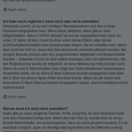
dich an die Board-Administration.
Nach oben
Ich habe mich registriert, kann mich aber nicht anmelden!
Überprüfe zuerst, ob du den richtigen Benutzernamen und das richtige
Passwort eingegeben hast. Wenn diese stimmen, dann gibt es zwei
Möglichkeiten. Wenn
COPPA
aktiviert ist und du angegeben hast, dass du
unter 13 Jahre alt bist, musst du bzw. einer deiner Eltern oder deiner
Erziehungsberechtigten den Anweisungen folgen, die du erhalten hast. Wenn
dies nicht der Fall ist, muss dein Benutzerkonto vielleicht aktiviert werden. Bei
einigen Boards müssen alle neu angemeldeten Mitglieder erst freigeschaltet
werden – entweder musst du dies selbst erledigen oder ein Administrator. Bei
der Registrierung wurde dir mitgeteilt, ob eine Aktivierung nötig ist oder nicht.
Wenn du eine E-Mail erhalten hast, folge den dort enthaltenen Anweisungen.
Ansonsten prüfe, ob du deine E-Mail-Adresse korrekt eingegeben hast oder
die E-Mail von einem Spam-Filter blockiert wurde. Wenn du dir sicher bist,
dass deine E-Mail-Adresse korrekt eingegeben wurde, dann kontaktiere einen
Administrator.
Nach oben
Warum kann ich mich nicht anmelden?
Dafür gibt es viele mögliche Gründe. Prüfe zunächst, ob dein Benutzername
und dein Passwort richtig sind. Wenn dies der Fall ist, wende dich an einen
Board-Administrator, um sicherzugehen, dass du nicht gesperrt wurdest. Es ist
ebenfalls möglich, dass ein Konfigurationsproblem mit der Website vorliegt,